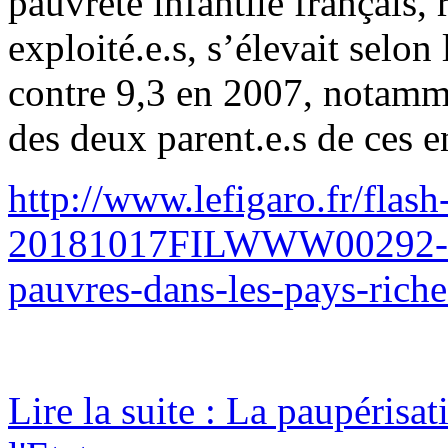
pauvreté infantile français, 
exploité.e.s, s’élevait sel
contre 9,3 en 2007, notamm
des deux parent.e.s de ces e
http://www.lefigaro.fr/fla
20181017FILWWW00292-de-
pauvres-dans-les-pays-rich
Lire la suite : La paupéris