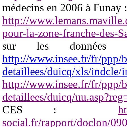
médecins en 2006 à Funay 
http://www.lemans.maville.
pour-la-zone-franche-des-
sur les données 
http://www.insee.fr/fr/ppp
detaillees/duicq/xls/indcle
http://www.insee.fr/fr/ppp
detaillees/duicq/uu.asp?r
CES :
h
social.fr/rapport/doclon/0