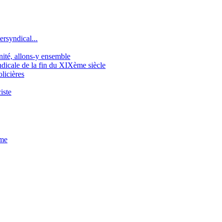
ersyndical...
gnité, allons-y ensemble
icale de la fin du XIXème siècle
licières
iste
sme