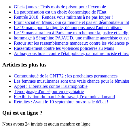
Gilets jaunes : Trois mois de prison pour l’exemple
La paupérisation est un choix économique de l'Etat
Rentrée 2018 : Rendez vous militants à ne pas louper !
Front social en Mans : oui ça marche et pas en déambulateur int
Le 19 mars, pour la dignité, dénonçons aussi l'antisémitisme
Le 19 mars aura lieu à Paris une marche pour la justice et la di
hommage à Séraphine PAJAUD, une militante anarchiste et synd
Retour sur les rassemblements manceaux contre les violences po
Rassemblement contre les violences policières au Mans
Aulnay sous bois : contre l'état policier, par nature raciste et fasc
Articles les plus lus
Communiqué de la CNT72 : les prochaines permanences
Les femmes musulmanes sont une vraie chance pour le fémini
Appel : Libertaires contre l'islamophobie
Témoignage d'un séjour en psychiatrie
Flexibilisation du marché du travail, l'exemple allamand
Retraites : Avant le 10 septembre, ouvrons le débat !
Qui est en ligne ?
Nous avons 24 invités et aucun membre en ligne