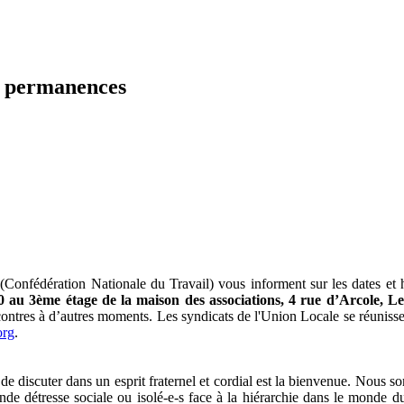
s permanences
T. (Confédération Nationale du Travail) vous informent sur les dates e
0 au 3ème étage de la maison des associations, 4 rue d’Arcole, L
ntres à d’autres moments. Les syndicats de l'Union Locale se réunissen
org
.
 discuter dans un esprit fraternel et cordial est la bienvenue. Nous s
ande détresse sociale ou isolé-e-s face à la hiérarchie dans le monde