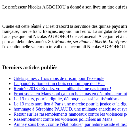
Le professeur Nicolas AGBOHOU a donné à son livre un titre qui résume
Quelle est cette réalité ? C'est d'abord la servitude des quinze pays af
française, hier le franc français, aujourd'hui l'euro. La singularité de ce
l'analyse que fait Nicolas AGBOHOU de cet arsenal. A ce jour et à no
paru au début des années 80,
Monnaie, servitude et liberté- La répres
l'exceptionnelle valeur du travail qu'a accompli Nicolas AGBOHOU.
Derniers articles publiés
Gilets jaunes : Trois mois de prison pour l’exemple
La paupérisation est un choix économique de l'Etat
Rentrée 2018 : Rendez vous militants à ne pas louper !
Front social en Mans : oui ça marche et pas en déambulateur int
Le 19 mars, pour la dignité, dénonçons aussi l'antisémitisme
Le 19 mars aura lieu à Paris une marche pour la justice et la di
hommage à Séraphine PAJAUD, une militante anarchiste et synd
Retour sur les rassemblements manceaux contre les violences po
Rassemblement contre les violences policières au Mans
Aulnay sous bois : contre l'état policier, par nature raciste et fasc