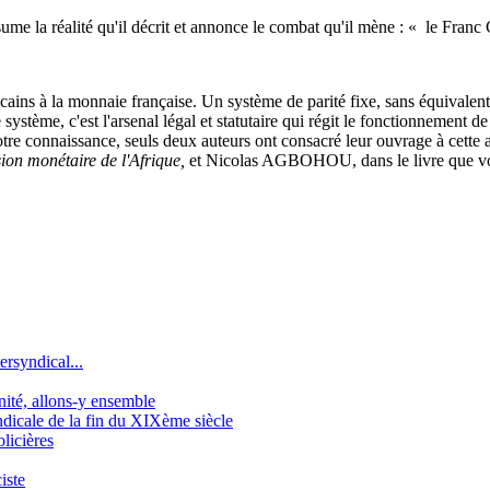
 la réalité qu'il décrit et annonce le combat qu'il mène : « le Franc C
ricains à la monnaie française. Un système de parité fixe, sans équivalen
 système, c'est l'arsenal légal et statutaire qui régit le fonctionnement de
tre connaissance, seuls deux auteurs ont consacré leur ouvrage à cett
sion monétaire de l'Afrique,
et Nicolas AGBOHOU, dans le livre que vous 
ersyndical...
gnité, allons-y ensemble
icale de la fin du XIXème siècle
licières
iste