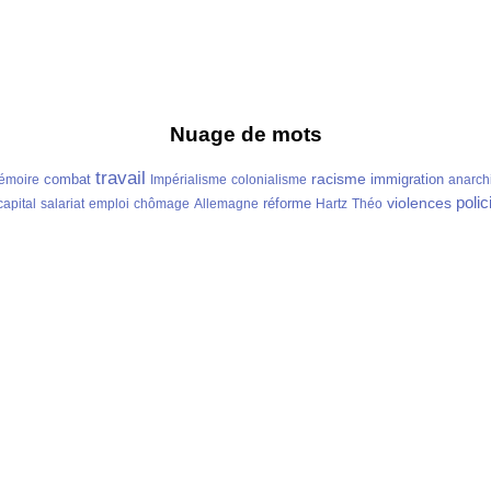
Nuage de mots
travail
racisme
combat
immigration
émoire
Impérialisme
colonialisme
anarch
polic
violences
réforme
capital
salariat
emploi
chômage
Allemagne
Hartz
Théo