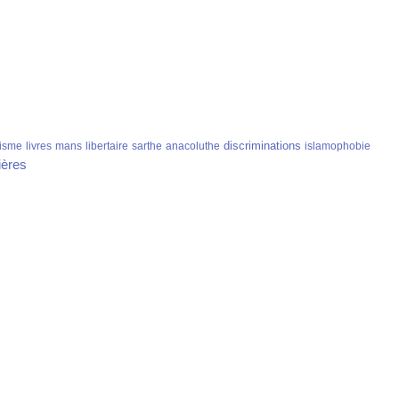
discriminations
isme
livres
mans
libertaire
sarthe
anacoluthe
islamophobie
ières