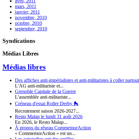
avril, 2011
mars, 2011
janvier, 2011
novembre, 2010
octobre, 2010
septembre, 2010
Syndications
Médias Libres
Médias libres
Des affiches anti-impérialistes et anti-militaristes à coller partout
L'AG anti-militariste et...
Grenoble Capitale de la Guerre
L'assemblée anti-militariste...
Créneau d'essai Roller Derby 🛼
Recrutement saison 2026-2027...
Resto Malap le lundi 31 août 2026
En 2026, le Resto Malap...
À propos du réseau CommemorAction
« CommemorAction » est un...
Les autoradios ont des oreilles