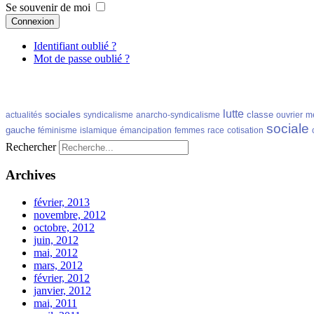
Se souvenir de moi
Connexion
Identifiant oublié ?
Mot de passe oublié ?
lutte
sociales
classe
actualités
syndicalisme
anarcho-syndicalisme
ouvrier
m
sociale
gauche
féminisme
islamique
émancipation
femmes
race
cotisation
Rechercher
Archives
février, 2013
novembre, 2012
octobre, 2012
juin, 2012
mai, 2012
mars, 2012
février, 2012
janvier, 2012
mai, 2011