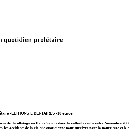
n quotidien prolétaire
olétaire -EDITIONS LIBERTAIRES -10 euros
usine de décolletage en Haute Savoie dans la vallée blanche entre Novembre 2006 e
des, les accidents de la vie, vie quotidienne pour survivre pour la nourriture et le