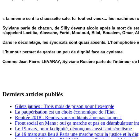
« la mienne sent la chaussette sale. Ici tout est vieux... les machines r
Sylviane parle de chacun, de Silly devenu alcolo après la mort de ses
s'appelent Laetitia, Alassane, Farid, Mouloud, Bilal, Boualem, Omar, Al
Dans le décolletage, les syndicats sont quasi absents. L'homophobie et
L'humour permet de garder un peu de dignité face au cynisme.
Comme Jean-Pierre LEVARAY, Sylviane Rosière parle de l'intérieur de l'u
Derniers articles publiés
Gilets jaunes : Trois mois de prison pour l’exemple
La paupérisation est un choix économique de l'Etat
Rentrée 2018 : Rendez vous militants à ne pas louper !
Front social en Mans : oui ça marche et pas en déambulateur int
Le 19 mars, pour la dignité, dénonçons aussi l'antisémitisme
Le 19 mars aura lieu à Paris une marche pour la justice et la di