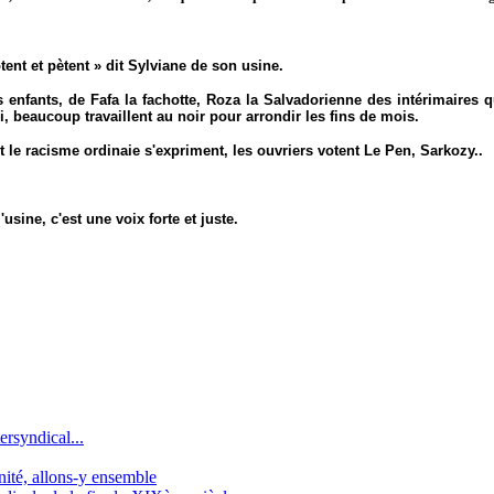
otent et pètent » dit Sylviane de son usine.
 enfants, de Fafa la fachotte, Roza la Salvadorienne des intérimaires qu
i, beaucoup travaillent au noir pour arrondir les fins de mois.
 le racisme ordinaie s'expriment, les ouvriers votent Le Pen, Sarkozy..
sine, c'est une voix forte et juste.
ersyndical...
gnité, allons-y ensemble