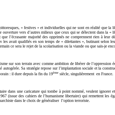
resques, « festives » et individuelles qui ne sont en réalité que la libr
 ouverture vers d’autres milieux que ceux qui se délectent dans la « lib
que l’écrasante majorité des opprimés ne comprennent rien à leur dé
v les avait qualifiés en son temps de « dilettantes », butinant selon leu
emain ce sera le rejet de la scolarisation ou la viande ou que sais-je enco
sme sur son terrain avec comme ambition de libérer de l’oppression écon
té autogérée. Sa stratégie repose sur l’implantation sociale et la cons
ème
ain : il dure depuis la fin du 19
siècle, singulièrement en France.
aire dans une caricature qui tombe à point nommé, veulent ignorer et d
 (issue des cahiers de l’humanisme libertaire) qui remettent les égare
archiste dans le choix de généraliser l’option terroriste.