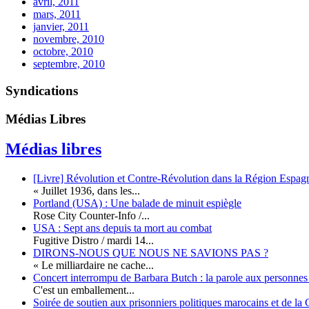
avril, 2011
mars, 2011
janvier, 2011
novembre, 2010
octobre, 2010
septembre, 2010
Syndications
Médias Libres
Médias libres
[Livre] Révolution et Contre-Révolution dans la Région Espag
« Juillet 1936, dans les...
Portland (USA) : Une balade de minuit espiègle
Rose City Counter-Info /...
USA : Sept ans depuis ta mort au combat
Fugitive Distro / mardi 14...
DIRONS-NOUS QUE NOUS NE SAVIONS PAS ?
« Le milliardaire ne cache...
Concert interrompu de Barbara Butch : la parole aux personnes p
C'est un emballement...
Soirée de soutien aux prisonniers politiques marocains et de la