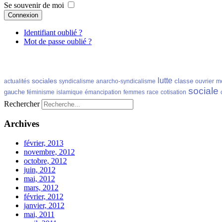
Se souvenir de moi
Connexion
Identifiant oublié ?
Mot de passe oublié ?
lutte
sociales
classe
actualités
syndicalisme
anarcho-syndicalisme
ouvrier
m
sociale
gauche
féminisme
islamique
émancipation
femmes
race
cotisation
Rechercher
Archives
février, 2013
novembre, 2012
octobre, 2012
juin, 2012
mai, 2012
mars, 2012
février, 2012
janvier, 2012
mai, 2011