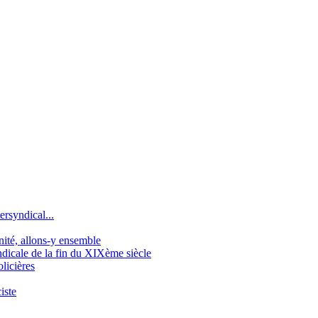
ersyndical...
gnité, allons-y ensemble
icale de la fin du XIXème siècle
licières
iste