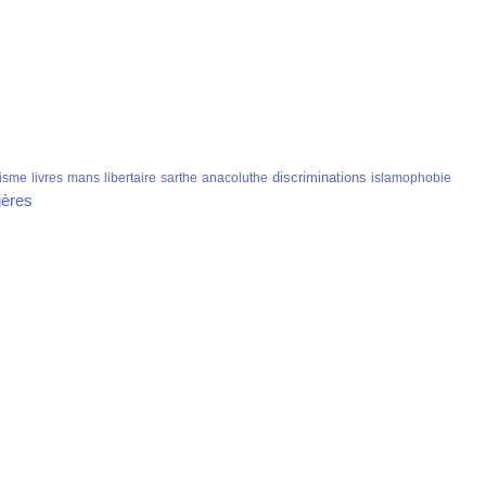
discriminations
isme
livres
mans
libertaire
sarthe
anacoluthe
islamophobie
ières