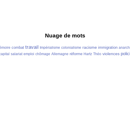
Nuage de mots
travail
racisme
combat
immigration
émoire
Impérialisme
colonialisme
anarch
polic
violences
réforme
capital
salariat
emploi
chômage
Allemagne
Hartz
Théo