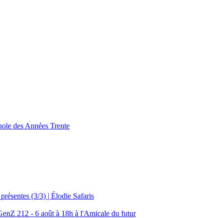
nole des Années Trente
résentes (3/3) | Élodie Safaris
 GenZ 212 - 6 août à 18h à l'Amicale du futur