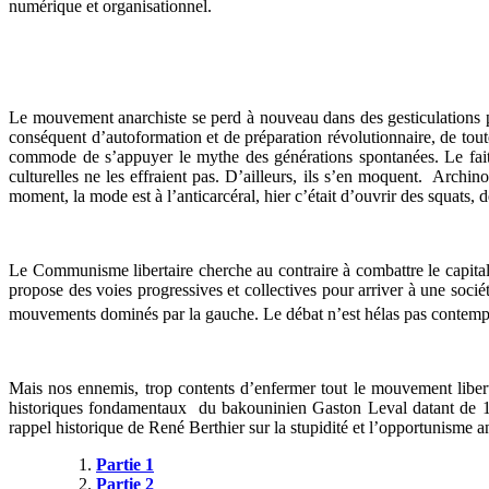
numérique et organisationnel.
Le mouvement anarchiste se perd à nouveau dans des gesticulations pitto
conséquent d’autoformation et de préparation révolutionnaire, de toute
commode de s’appuyer le mythe des générations spontanées. Le fait 
culturelles ne les effraient pas. D’ailleurs, ils s’en moquent. Archino
moment, la mode est à l’anticarcéral, hier c’était d’ouvrir des squats, d
Le Communisme libertaire cherche au contraire à combattre le capitali
propose des voies progressives et collectives pour arriver à une socié
mouvements dominés par la gauche. Le débat n’est hélas pas contempor
Mais nos ennemis, trop contents d’enfermer tout le mouvement libert
historiques fondamentaux du bakouninien Gaston Leval datant de 1967
rappel historique de René Berthier sur la stupidité et l’opportunisme an
Partie 1
Partie 2