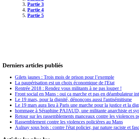
Partie 3
Partie 4
Partie 5
Derniers articles publiés
Gilets jaunes : Trois mois de prison pour l’exemple
La paupérisation est un choix économique de l'Etat
Rentrée 2018 : Rendez vous militants à ne pas louper !
Front social en Mans : oui ça marche et pas en déambulateur int
Le 19 mars, pour la dignité, dénonçons aussi l'antisémitisme
Le 19 mars aura lieu à Paris une marche pour la justice et la di
hommage à Séraphine PAJAUD, une militante anarchiste et synd
Retour sur les rassemblements manceaux contre les violences po
Rassemblement contre les violences policières au Mans
Aulnay sous bois : contre l'état policier, par nature raciste et fasc