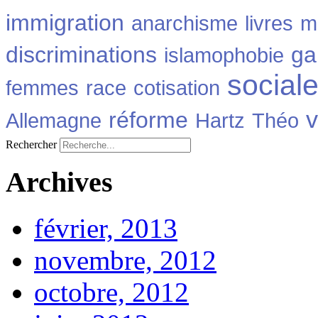
immigration
anarchisme
livres
m
100,00%
13,34%
100,00%
14,69%
discriminations
ga
islamophobie
136586
15456
144154
18052
social
femmes
race
cotisation
v
réforme
Allemagne
Hartz
Théo
Rechercher
Archives
février, 2013
novembre, 2012
octobre, 2012