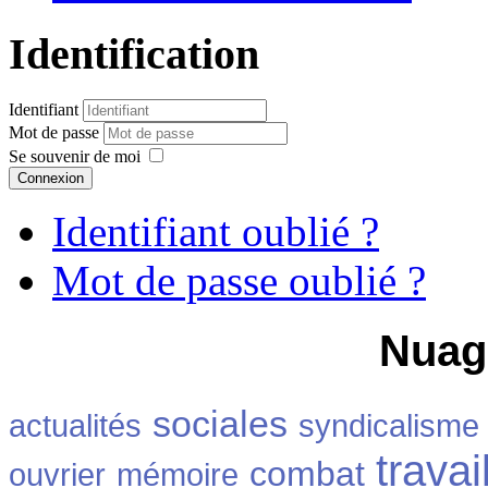
Identification
Total général - en nombre
4431
1658
3137
Non immigrés
Total général
Identifiant
Mot de passe
Se souvenir de moi
Connexion
%
%
Identifiant oublié ?
% pop
chomeurs-
%pop
chomeurs-
inactifs
inactifs
Mot de passe oublié ?
15,20%
14,75%
Nuag
13,17%
25,00%
14,35%
27,78%
38,52%
13,10%
37,55%
13,81%
sociales
actualités
syndicalisme
travai
33,12%
8,99%
33,35%
10,05%
combat
ouvrier
mémoire