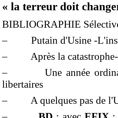
« la terreur doit chang
BIBLIOGRAPHIE Sélectiv
– Putain d'Usine -L'ins
– Après la catastrophe-
– Une année ordinaire-
libertaires
– A quelques pas de l'Us
–
BD
: avec
EFIX
: