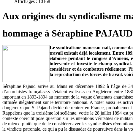
Affichages : 10168
Aux origines du syndicalisme ma
hommage à Séraphine PAJAUD, un
Le syndicalisme manceau nait, comme dans
travail existait déjà localement. Entre 18
élaborée pendant le congrès d’Amiens, en
intervenir et investir le champ syndica
considérer et de combattre réellement l’i
la reproduction des forces de travail, vo
Séraphine Pajaud arrive au Mans en décembre 1892 à l’âge de 34 a
d’anarchistes françai-se-s s’étaient exilé-e-s en Angleterre entre 1
important en 1893-1894 au moment de la vague d’attentats anarchistes. 
diffusée illégalement sur le territoire national. A noter aussi les ac
dangereux que S. Pajaud décide de rentrer en France, probablement d
Rappelons que la troisième loi scélérate, votée le 28 juillet 1894 est 
contexte coercitif pose question sur les intentions véritables de milit
de mieux plutôt que de le considérer avec les syndicalistes révolutionn
la vindicte patronale, ce qui a pu la dissuader de poursuivre dans la vo