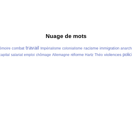
Nuage de mots
travail
racisme
combat
immigration
émoire
Impérialisme
colonialisme
anarch
polic
violences
réforme
capital
salariat
emploi
chômage
Allemagne
Hartz
Théo