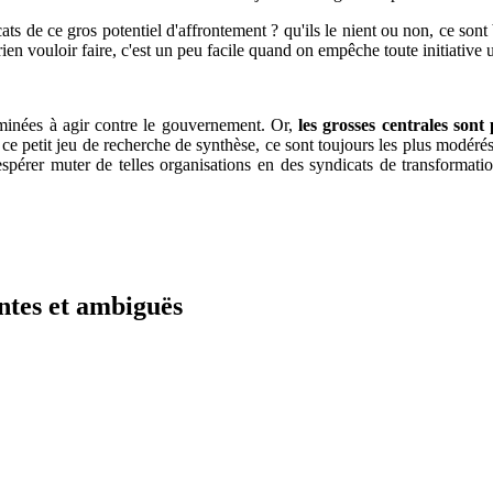
cats de ce gros potentiel d'affrontement ? qu'ils le nient ou non, ce son
rien vouloir faire, c'est un peu facile quand on empêche toute initiative
erminées à agir contre le gouvernement. Or,
les grosses centrales sont
ce petit jeu de recherche de synthèse, ce sont toujours les plus modérés e
espérer muter de telles organisations en des syndicats de transformation
antes et ambiguës