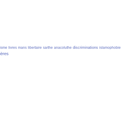
discriminations
isme
livres
mans
libertaire
sarthe
anacoluthe
islamophobie
ières