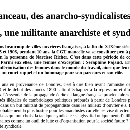
nceau, des anarcho-syndicalistes
e militante anarchiste et syndic
 beaucoup de villes ouvrières françaises, à la fin du XIXème sièc
95 et 1906, pendant 10 ans, la CGT mancelle va se constituer peu à 
 la personne de Narcisse Richer. C’est dans cette période de con
l. Parmi eux-elles, une femme d’exception : Séraphine Pajaud. 
nfériorisation des femmes dans le monde du travail, ainsi que leur
ici un court rappel et un hommage pour son parcours et son rôle.
ns en provenance de Londres, c'est-à-dire bien avant l’amnistie de
880 et le début des années 1890 afin d’échapper à la répression et d’ob
L’essentiel de la propagande écrite en langue française provient alors 
tivités illégales de cambriolages politiques préparés à partir de Londr
ans un but militant de propagandiste dans les milieux d’ouvrier-e-s,
probablement la plus hostile pour les anarchistes car elle les vise direc
ant-e-s qui ont choisi la tactique syndicale : s’agissait-il uniquement d
aires comme un outil de lutte et d’organisation pour la société future ? L
ie syndicale.