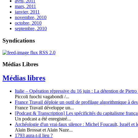
avril, 2011
mars, 2011
janvier, 2011
novembre, 2010
octobre, 2010
septembre, 2010
Syndications
flux RSS 2.0
Médias Libres
Médias libres
Italie – Opération répressive du 16 juin : La détention de Pietr
Piccoli fuochi vagabondi /...
France Travail déploie un outil de profilage algorithmique à des
France Travail développe un...
[Podcast & Transcription] Les spécificités du capitalisme françai
Un podcast a été enregistré...
Archéologie d'un vrai-faux silence : Michel Foucault, Israël et l
Alain Brossat et Alain Naze...
1793 aura-t-il lieu ?