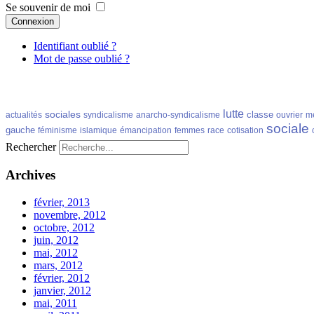
Se souvenir de moi
Connexion
Identifiant oublié ?
Mot de passe oublié ?
lutte
sociales
classe
actualités
syndicalisme
anarcho-syndicalisme
ouvrier
m
sociale
gauche
féminisme
islamique
émancipation
femmes
race
cotisation
Rechercher
Archives
février, 2013
novembre, 2012
octobre, 2012
juin, 2012
mai, 2012
mars, 2012
février, 2012
janvier, 2012
mai, 2011