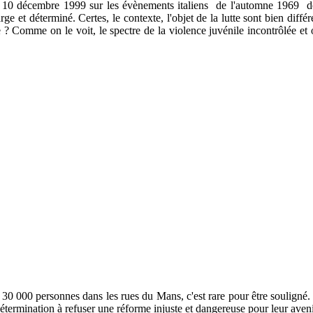
u 10 décembre 1999 sur les évènements italiens de l'automne 1969 don
ge et déterminé. Certes, le contexte, l'objet de la lutte sont bien dif
? Comme on le voit, le spectre de la violence juvénile incontrôlée et 
: 30 000 personnes dans les rues du Mans, c'est rare pour être souligné. Et
étermination à refuser une réforme injuste et dangereuse pour leur aveni