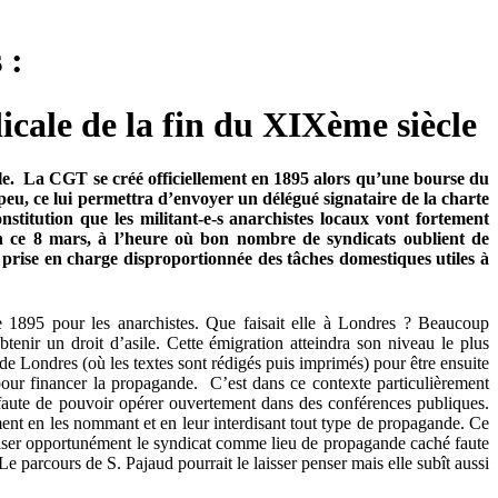
 :
ale de la fin du XIXème siècle
le. La CGT se créé officiellement en 1895 alors qu’une bourse du
peu, ce lui permettra d’envoyer un délégué signataire de la charte
stitution que les militant-e-s anarchistes locaux vont fortement
En ce 8 mars, à l’heure où bon nombre de syndicats oublient de
 prise en charge disproportionnée des tâches domestiques utiles à
 1895 pour les anarchistes. Que faisait elle à Londres ? Beaucoup
tenir un droit d’asile. Cette émigration atteindra son niveau le plus
de Londres (où les textes sont rédigés puis imprimés) pour être ensuite
es pour financer la propagande. C’est dans ce contexte particulièrement
 faute de pouvoir opérer ouvertement dans des conférences publiques.
tement en les nommant et en leur interdisant tout type de propagande. Ce
’utiliser opportunément le syndicat comme lieu de propagande caché faute
e parcours de S. Pajaud pourrait le laisser penser mais elle subît aussi