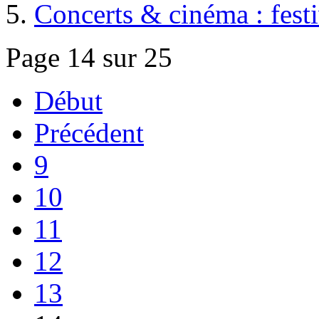
Concerts & cinéma : f
Page 14 sur 25
Début
Précédent
9
10
11
12
13