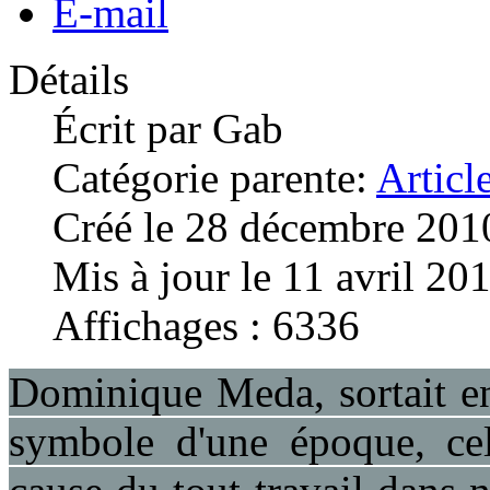
E-mail
Détails
Écrit par
Gab
Catégorie parente:
Articl
Créé le 28 décembre 201
Mis à jour le 11 avril 20
Affichages : 6336
Dominique Meda, sortait en
symbole d'une époque, cel