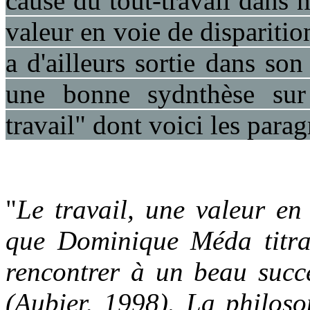
cause du tout-travail dans no
valeur en voie de disparit
a d'ailleurs sortie dans so
une bonne sydnthèse sur 
travail" dont voici les parag
"
Le travail, une valeur en 
que Dominique Méda titrai
rencontrer à un beau succè
(Aubier, 1998). La philoso