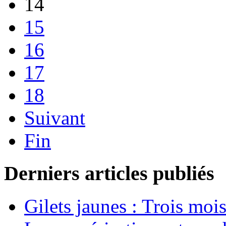
14
15
16
17
18
Suivant
Fin
Derniers articles publiés
Gilets jaunes : Trois moi