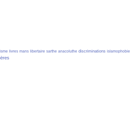
discriminations
isme
livres
mans
libertaire
sarthe
anacoluthe
islamophobie
ières