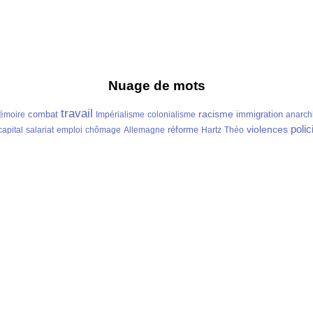
Nuage de mots
travail
racisme
combat
immigration
émoire
Impérialisme
colonialisme
anarch
polic
violences
réforme
capital
salariat
emploi
chômage
Allemagne
Hartz
Théo