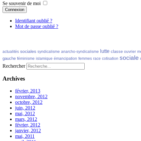
Se souvenir de moi
Connexion
Identifiant oublié ?
Mot de passe oublié ?
lutte
sociales
classe
actualités
syndicalisme
anarcho-syndicalisme
ouvrier
m
sociale
gauche
féminisme
islamique
émancipation
femmes
race
cotisation
Rechercher
Archives
février, 2013
novembre, 2012
octobre, 2012
juin, 2012
mai, 2012
mars, 2012
février, 2012
janvier, 2012
mai, 2011