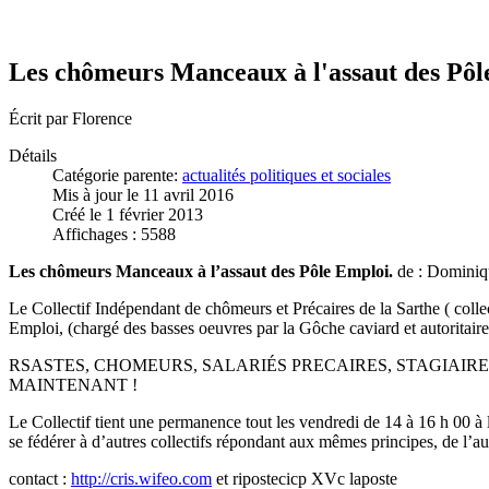
Les chômeurs Manceaux à l'assaut des Pôl
Écrit par
Florence
Détails
Catégorie parente:
actualités politiques et sociales
Mis à jour le 11 avril 2016
Créé le 1 février 2013
Affichages : 5588
Les chômeurs Manceaux à l’assaut des Pôle Emploi.
de : Dominiqu
Le Collectif Indépendant de chômeurs et Précaires de la Sarthe ( colle
Emploi, (chargé des basses oeuvres par la Gôche caviard et autoritair
RSASTES, CHOMEURS, SALARIÉS PRECAIRES, STAGIAIRE
MAINTENANT !
Le Collectif tient une permanence tout les vendredi de 14 à 16 h 00 à 
se fédérer à d’autres collectifs répondant aux mêmes principes, de l’au
contact :
http://cris.wifeo.com
et ripostecicp XVc laposte