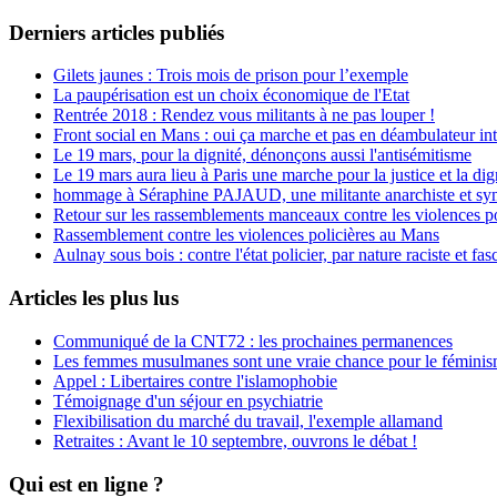
Derniers articles publiés
Gilets jaunes : Trois mois de prison pour l’exemple
La paupérisation est un choix économique de l'Etat
Rentrée 2018 : Rendez vous militants à ne pas louper !
Front social en Mans : oui ça marche et pas en déambulateur int
Le 19 mars, pour la dignité, dénonçons aussi l'antisémitisme
Le 19 mars aura lieu à Paris une marche pour la justice et la di
hommage à Séraphine PAJAUD, une militante anarchiste et synd
Retour sur les rassemblements manceaux contre les violences po
Rassemblement contre les violences policières au Mans
Aulnay sous bois : contre l'état policier, par nature raciste et fasc
Articles les plus lus
Communiqué de la CNT72 : les prochaines permanences
Les femmes musulmanes sont une vraie chance pour le fémini
Appel : Libertaires contre l'islamophobie
Témoignage d'un séjour en psychiatrie
Flexibilisation du marché du travail, l'exemple allamand
Retraites : Avant le 10 septembre, ouvrons le débat !
Qui est en ligne ?