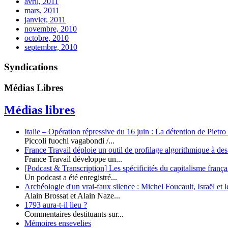
avril, 2011
mars, 2011
janvier, 2011
novembre, 2010
octobre, 2010
septembre, 2010
Syndications
Médias Libres
Médias libres
Italie – Opération répressive du 16 juin : La détention de Pietr
Piccoli fuochi vagabondi /...
France Travail déploie un outil de profilage algorithmique à des
France Travail développe un...
[Podcast & Transcription] Les spécificités du capitalisme françai
Un podcast a été enregistré...
Archéologie d'un vrai-faux silence : Michel Foucault, Israël et l
Alain Brossat et Alain Naze...
1793 aura-t-il lieu ?
Commentaires destituants sur...
Mémoires ensevelies