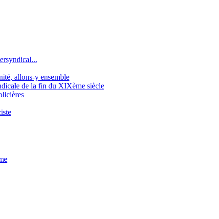
ersyndical...
gnité, allons-y ensemble
icale de la fin du XIXème siècle
licières
iste
sme