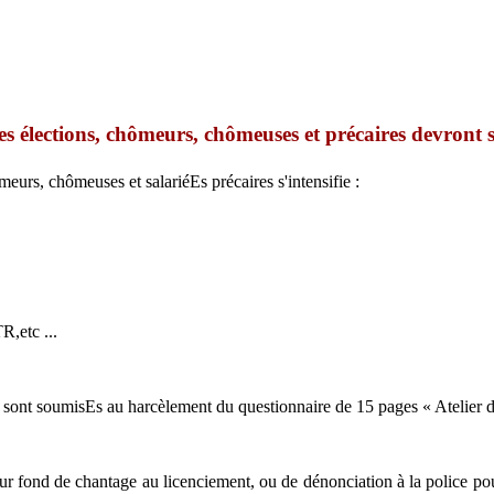
des élections, chômeurs, chômeuses et précaires devront 
urs, chômeuses et salariéEs précaires s'intensifie :
R,etc ...
ont soumisEs au harcèlement du questionnaire de 15 pages « Atelier de
r fond de chantage au licenciement, ou de dénonciation à la police pou