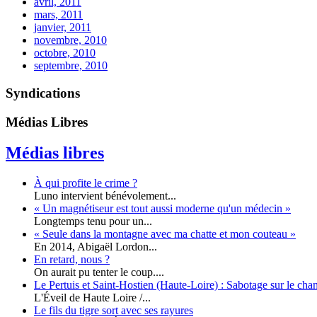
avril, 2011
mars, 2011
janvier, 2011
novembre, 2010
octobre, 2010
septembre, 2010
Syndications
Médias Libres
Médias libres
À qui profite le crime ?
Luno intervient bénévolement...
« Un magnétiseur est tout aussi moderne qu'un médecin »
Longtemps tenu pour un...
« Seule dans la montagne avec ma chatte et mon couteau »
En 2014, Abigaël Lordon...
En retard, nous ?
On aurait pu tenter le coup....
Le Pertuis et Saint-Hostien (Haute-Loire) : Sabotage sur le chant
L'Éveil de Haute Loire /...
Le fils du tigre sort avec ses rayures