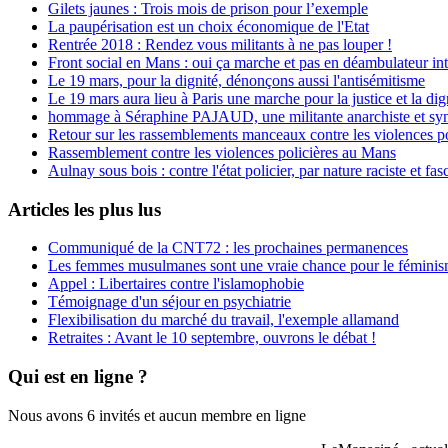
Gilets jaunes : Trois mois de prison pour l’exemple
La paupérisation est un choix économique de l'Etat
Rentrée 2018 : Rendez vous militants à ne pas louper !
Front social en Mans : oui ça marche et pas en déambulateur int
Le 19 mars, pour la dignité, dénonçons aussi l'antisémitisme
Le 19 mars aura lieu à Paris une marche pour la justice et la di
hommage à Séraphine PAJAUD, une militante anarchiste et synd
Retour sur les rassemblements manceaux contre les violences po
Rassemblement contre les violences policières au Mans
Aulnay sous bois : contre l'état policier, par nature raciste et fasc
Articles les plus lus
Communiqué de la CNT72 : les prochaines permanences
Les femmes musulmanes sont une vraie chance pour le fémini
Appel : Libertaires contre l'islamophobie
Témoignage d'un séjour en psychiatrie
Flexibilisation du marché du travail, l'exemple allamand
Retraites : Avant le 10 septembre, ouvrons le débat !
Qui est en ligne ?
Nous avons 6 invités et aucun membre en ligne