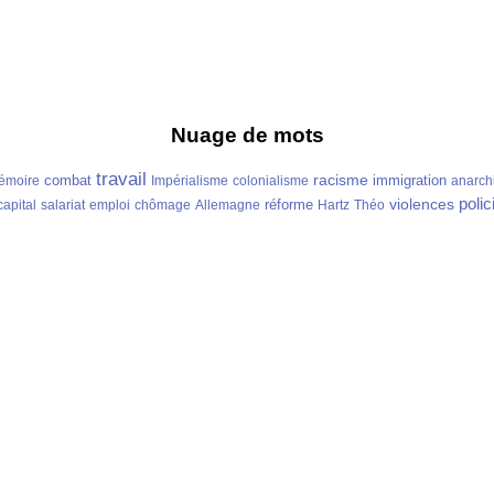
Nuage de mots
travail
racisme
combat
immigration
émoire
Impérialisme
colonialisme
anarch
polic
violences
réforme
capital
salariat
emploi
chômage
Allemagne
Hartz
Théo