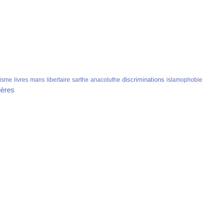
discriminations
isme
livres
mans
libertaire
sarthe
anacoluthe
islamophobie
ières