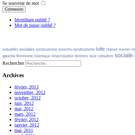
Se souvenir de moi
Connexion
Identifiant oublié ?
Mot de passe oublié ?
lutte
sociales
classe
actualités
syndicalisme
anarcho-syndicalisme
ouvrier
m
sociale
gauche
féminisme
islamique
émancipation
femmes
race
cotisation
Rechercher
Archives
février, 2013
novembre, 2012
octobre, 2012
juin, 2012
mai, 2012
mars, 2012
février, 2012
janvier, 2012
mai, 2011