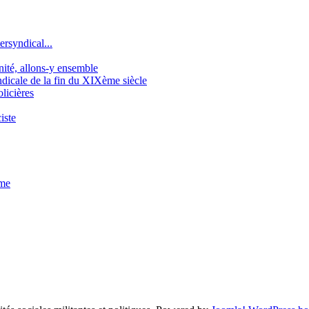
ersyndical...
gnité, allons-y ensemble
icale de la fin du XIXème siècle
licières
iste
sme