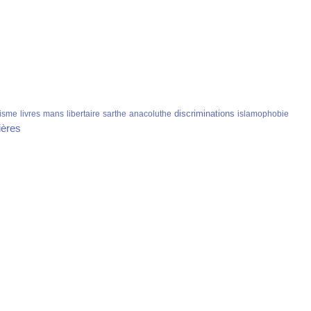
discriminations
isme
livres
mans
libertaire
sarthe
anacoluthe
islamophobie
ières