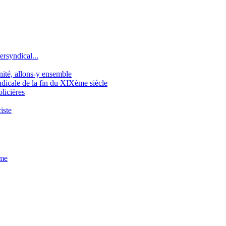
ersyndical...
gnité, allons-y ensemble
icale de la fin du XIXème siècle
licières
iste
sme