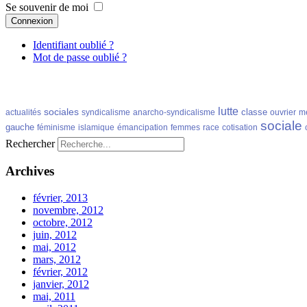
Se souvenir de moi
Connexion
Identifiant oublié ?
Mot de passe oublié ?
lutte
sociales
classe
actualités
syndicalisme
anarcho-syndicalisme
ouvrier
m
sociale
gauche
féminisme
islamique
émancipation
femmes
race
cotisation
Rechercher
Archives
février, 2013
novembre, 2012
octobre, 2012
juin, 2012
mai, 2012
mars, 2012
février, 2012
janvier, 2012
mai, 2011