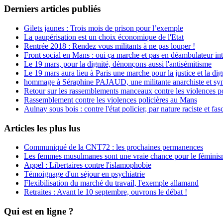
Derniers articles publiés
Gilets jaunes : Trois mois de prison pour l’exemple
La paupérisation est un choix économique de l'Etat
Rentrée 2018 : Rendez vous militants à ne pas louper !
Front social en Mans : oui ça marche et pas en déambulateur int
Le 19 mars, pour la dignité, dénonçons aussi l'antisémitisme
Le 19 mars aura lieu à Paris une marche pour la justice et la di
hommage à Séraphine PAJAUD, une militante anarchiste et synd
Retour sur les rassemblements manceaux contre les violences po
Rassemblement contre les violences policières au Mans
Aulnay sous bois : contre l'état policier, par nature raciste et fasc
Articles les plus lus
Communiqué de la CNT72 : les prochaines permanences
Les femmes musulmanes sont une vraie chance pour le fémini
Appel : Libertaires contre l'islamophobie
Témoignage d'un séjour en psychiatrie
Flexibilisation du marché du travail, l'exemple allamand
Retraites : Avant le 10 septembre, ouvrons le débat !
Qui est en ligne ?