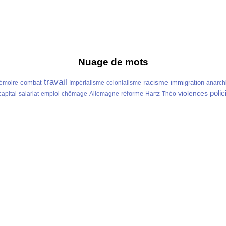
Nuage de mots
travail
racisme
combat
immigration
émoire
Impérialisme
colonialisme
anarch
polic
violences
réforme
capital
salariat
emploi
chômage
Allemagne
Hartz
Théo