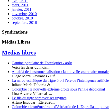
avril, 2011
mars, 2011
janvier, 2011
novembre, 2010
octobre, 2010
septembre, 2010
Syndications
Médias Libres
Médias libres
Cantine populaire de Forcalquier - août
Voici les dates du mois...
Au-delà de l'instrumentalisation : la nouvelle grammaire morale
Diego Meza Gavilanes - Été...
La narco-esthétique du Tigre 5.0 à l'ère de l'intelligence artificie
Juliana Marín Taborda &...
Colombie : la nouvelle extrême droite sous l'angle décolonial
Lina Álvarez Villarreal -...
Le fils du tigre sort avec ses rayures
Arturo Escobar - Été 2026...
Colombie : l'extrême droite d'Abelardo de la Espriella au pouvo