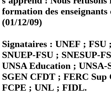
s'apprend ! Nous refusons l
formation des enseignants e
(01/12/09)
Si
gnataires : UNEF ; FSU
SNUEP-FSU ; SNESUP-FSU 
UNSA Education ; UNSA-S
SGEN CFDT ; FERC Sup C
FCPE ; UNL ; FIDL.