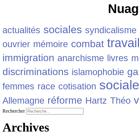
Nuag
sociales
actualités
syndicalisme
travai
combat
ouvrier
mémoire
immigration
anarchisme
livres
m
discriminations
ga
islamophobie
social
femmes
race
cotisation
v
réforme
Allemagne
Hartz
Théo
Rechercher
Archives