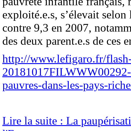
pauvreté infantile français, 
exploité.e.s, s’élevait sel
contre 9,3 en 2007, notamm
des deux parent.e.s de ces e
http://www.lefigaro.fr/fla
20181017FILWWW00292-de-
pauvres-dans-les-pays-rich
Lire la suite : La paupéris