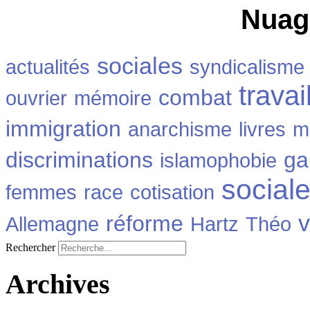
Nuag
sociales
actualités
syndicalisme
travai
combat
ouvrier
mémoire
immigration
anarchisme
livres
m
discriminations
ga
islamophobie
social
femmes
race
cotisation
v
réforme
Allemagne
Hartz
Théo
Rechercher
Archives