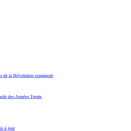
ns de la Révolution espagnole
nole des Années Trente
is à jour