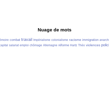
Nuage de mots
travail
racisme
combat
immigration
émoire
Impérialisme
colonialisme
anarch
polic
violences
réforme
capital
salariat
emploi
chômage
Allemagne
Hartz
Théo