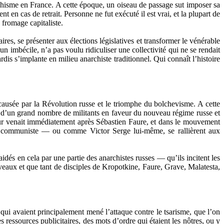
archisme en France. A cette époque, un oiseau de passage sut imposer sa
en cas de retrait. Personne ne fut exécuté il est vrai, et la plupart de
 fromage capitaliste.
res, se présenter aux élections législatives et transformer le vénérable
 un imbécile, n’a pas voulu ridiculiser une collectivité qui ne se rendait
rdis s’implante en milieu anarchiste traditionnel. Qui connaît l’histoire
causée par la Révolution russe et le triomphe du bolchevisme. A cette
nt d’un grand nombre de militants en faveur du nouveau régime russe et
ur venait immédiatement après Sébastien Faure, et dans le mouvement
me communiste — ou comme Victor Serge lui-même, se rallièrent aux
aidés en cela par une partie des anarchistes russes — qu’ils incitent les
rveaux et que tant de disciples de Kropotkine, Faure, Grave, Malatesta,
, qui avaient principalement mené l’attaque contre le tsarisme, que l’on
 ressources publicitaires, des mots d’ordre qui étaient les nôtres, ou y