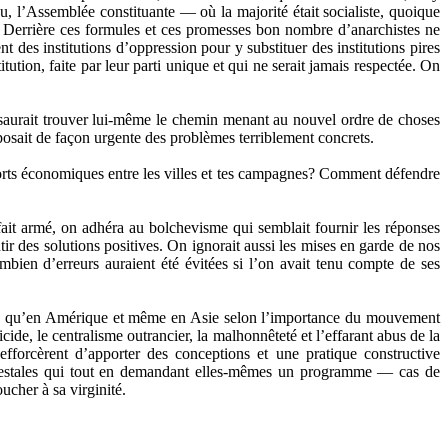
ou, l’Assemblée constituante — où la majorité était socialiste, quoique
. Derrière ces formules et ces promesses bon nombre d’anarchistes ne
t des institutions d’oppression pour y substituer des institutions pires
tion, faite par leur parti unique et qui ne serait jamais respectée. On
 saurait trouver lui-même le chemin menant au nouvel ordre de choses
 posait de façon urgente des problèmes terriblement concrets.
orts économiques entre les villes et tes campagnes? Comment défendre
e fait armé, on adhéra au bolchevisme qui semblait fournir les réponses
ir des solutions positives. On ignorait aussi les mises en garde de nos
bien d’erreurs auraient été évitées si l’on avait tenu compte de ses
ope qu’en Amérique et même en Asie selon l’importance du mouvement
rticide, le centralisme outrancier, la malhonnêteté et l’effarant abus de la
efforcèrent d’apporter des conceptions et une pratique constructive
 vestales qui tout en demandant elles-mêmes un programme — cas de
ucher à sa virginité.