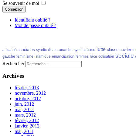
Se souvenir de moi
Connexion
Identifiant oublié ?
Mot de passe oublié ?
lutte
sociales
classe
actualités
syndicalisme
anarcho-syndicalisme
ouvrier
m
sociale
gauche
féminisme
islamique
émancipation
femmes
race
cotisation
Rechercher
Archives
février, 2013
novembre, 2012
octobre, 2012
juin, 2012
mai, 2012
mars, 2012
février, 2012
janvier, 2012
mai, 2011