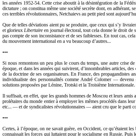
les années 1952-54. Cette crise aboutit à la désintégration de la Fédé
dictature ; on constitua même une société secrète dont, en adhérant, se
ces terribles révolutionnaires, Netchaievs au petit pied sont aujourd’h
Que de telles déviations aient pu se produire, que ceux qui s’y livraie
et glorieux
Libertaire
en journal électoral, tout cela donne le droit de 
pas compte de son inconsistance et de ses faiblesses. En tout cas, cela 
du mouvement international en a vu beaucoup d’autres...
•••
Si nous remontons un peu plus le cours du temps, une autre crise de 
époque, et dans les années qui suivirent, d’innombrables articles, de
de la doctrine de ses organisateurs. En France, des propagandistes
individualiste des personnalités comme André Colomer — devenu 
solutions proposées par Lénine, Trotski et la Troisième Internationale.
Il suffisait, en effet, que les grands hommes de Moscou et leurs amis ai
prolétaires du monde entier à employer les mêmes procédés dans leur lu
etc... — et de syndicalistes révolutionnaires — aient cru que le parti c
•••
Certes, à l’époque, on ne savait guère, en Occident, ce qu’étaient les 
connaissait les forces qui luttaient pour le socialisme en Russie. Puis