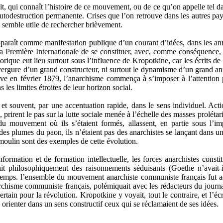
ait, qui connaît l’histoire de ce mouvement, ou de ce qu’on appelle tel d
d’autodestruction permanente. Crises que l’on retrouve dans les autres pay
s semble utile de rechercher brièvement.
aît comme manifestation publique d’un courant d’idées, dans les anné
 Première Internationale de se constituer, avec, comme conséquence, l
torique eut lieu surtout sous l’influence de Kropotkine, car les écrits
rgure d’un grand constructeur, ni surtout le dynamisme d’un grand anim
e en février 1879, l’anarchisme commença à s’imposer à l’attention p
s les limites étroites de leur horizon social.
 et souvent, par une accentuation rapide, dans le sens individuel. Actio
, prirent le pas sur la lutte sociale menée à l’échelle des masses prolét
du mouvement où ils s’étaient formés, allassent, en partie sous l’im
es plumes du paon, ils n’étaient pas des anarchistes se lançant dans une
umoulin sont des exemples de cette évolution.
formation et de formation intellectuelle, les forces anarchistes const
rait philosophiquement des raisonnements séduisants (Goethe n’avait-i
gtemps. l’ensemble du mouvement anarchiste communiste français fut a
anarchisme communiste français, polémiquait avec les rédacteurs du journ
tain pour la révolution. Kropotkine y voyait, tout le contraire, et l’écr
à orienter dans un sens constructif ceux qui se réclamaient de ses idées.