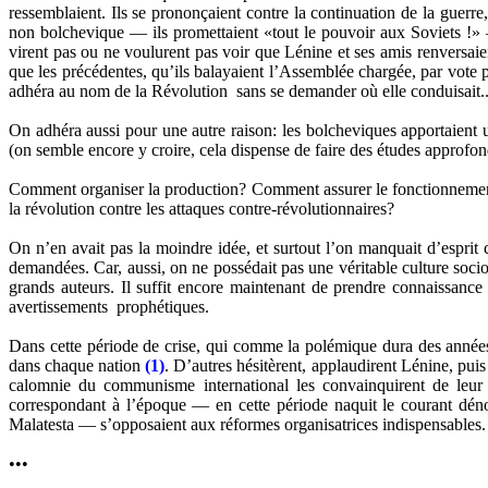
ressemblaient. Ils se prononçaient contre la continuation de la guerre
non bolchevique — ils promettaient «tout le pouvoir aux Soviets !» 
virent pas ou ne voulurent pas voir que Lénine et ses amis renversaient
que les précédentes, qu’ils balayaient l’Assemblée chargée, par vote p
adhéra au nom de la Révolution sans se demander où elle conduisait..
On adhéra aussi pour une autre raison: les bolcheviques apportaient
(on semble encore y croire, cela dispense de faire des études approfon
Comment organiser la production? Comment assurer le fonctionnement 
la révolution contre les attaques contre-révolutionnaires?
On n’en avait pas la moindre idée, et surtout l’on manquait d’esprit c
demandées. Car, aussi, on ne possédait pas une véritable culture socio
grands auteurs. Il suffit encore maintenant de prendre connaissance
avertissements prophétiques.
Dans cette période de crise, qui comme la polémique dura des anné
dans chaque nation
(1)
. D’autres hésitèrent, applaudirent Lénine, puis s
calomnie du communisme international les convainquirent de leur er
correspondant à l’époque — en cette période naquit le courant dé
Malatesta — s’opposaient aux réformes organisatrices indispensables. O
•••