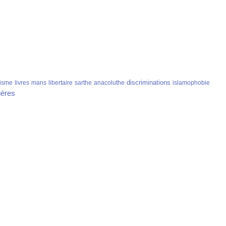
discriminations
isme
livres
mans
libertaire
sarthe
anacoluthe
islamophobie
ières