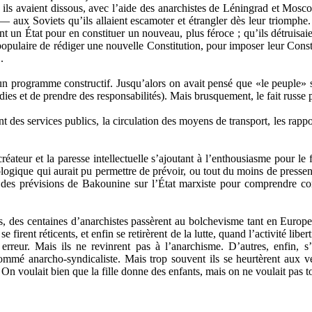
, ils avaient dissous, avec l’aide des anarchistes de Léningrad et Mosc
— aux Soviets qu’ils allaient escamoter et étrangler dès leur triomphe
 un État pour en constituer un nouveau, plus féroce ; qu’ils détruisaien
opulaire de rédiger une nouvelle Constitution, pour imposer leur Constitu
.
 un programme constructif. Jusqu’alors on avait pensé que «le peuple»
dies et de prendre des responsabilités). Mais brusquement, le fait russe
des services publics, la circulation des moyens de transport, les rapp
réateur et la paresse intellectuelle s’ajoutant à l’enthousiasme pour l
logique qui aurait pu permettre de prévoir, ou tout du moins de pressent
 des prévisions de Bakounine sur l’État marxiste pour comprendre com
es, des centaines d’anarchistes passèrent au bolchevisme tant en Eur
e firent réticents, et enfin se retirèrent de la lutte, quand l’activité libe
reur. Mais ils ne revinrent pas à l’anarchisme. D’autres, enfin, s’
nommé anarcho-syndicaliste. Mais trop souvent ils se heurtèrent aux
n voulait bien que la fille donne des enfants, mais on ne voulait pas to