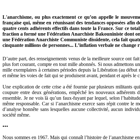
L'anarchisme, ou plus exactement ce qu’on appelle le mouvemen
française qui, même en réunissant des tendances opposées afin de
quatre cents adhérents effectifs dans toute la France. Sur ce tot
fraction a formé une Fédération Anarchiste Bakouniniste dont on 
une Fédération Anarchiste Communiste dissidente, cela fait quat
cinquante millions de personnes... L’inflation verbale ne change ri
D’autre part, des renseignements venus de la meilleure source ont fait
plus fort courant, compte en tout mille abonnés. Si nous admettons un 
mille exemplaires à certaines périodes depuis la Libération (au début 
et même les voies de fait qui se produisent avant, pendant et après le 
Une explication de cette crise a été fournie par plusieurs militant
coupure entre deux générations, empêché les nouveaux adhérents d’é
ensemble. Je ne vois là qu’un faux-fuyant par lequel, selon l’habitude é
même responsable. Car si l’anarchisme exerce sans répit contre le mo
d’analyse honnête sans lesquelles aucune collectivité, aucun individu
société même.
•••
Nous sommes en 1967. Mais qui connaît l’histoire de l’anarchisme en t