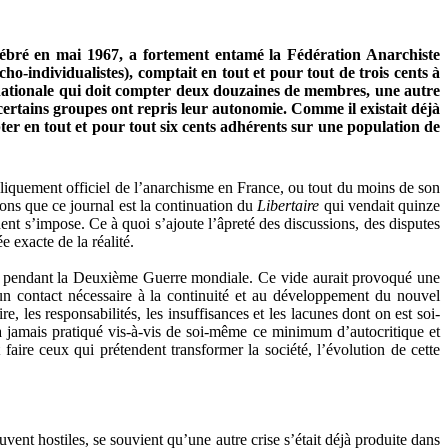
lébré en mai 1967, a fortement entamé la Fédération Anarchiste
-individualistes), comptait en tout et pour tout de trois cents à
ternationale qui doit compter deux douzaines de membres, une autre
ertains groupes ont repris leur autonomie. Comme il existait déjà
r en tout et pour tout six cents adhérents sur une population de
quement officiel de l’anarchisme en France, ou tout du moins de son
nons que ce journal est la continuation du
Libertaire
qui vendait quinze
ent s’impose. Ce à quoi s’ajoute l’âpreté des discussions, des disputes
 exacte de la réalité.
ste pendant la Deuxième Guerre mondiale. Ce vide aurait provoqué une
un contact nécessaire à la continuité et au développement du nouvel
e, les responsabilités, les insuffisances et les lacunes dont on est soi-
’a jamais pratiqué vis-à-vis de soi-même ce minimum d’autocritique et
faire ceux qui prétendent transformer la société, l’évolution de cette
nt hostiles, se souvient qu’une autre crise s’était déjà produite dans