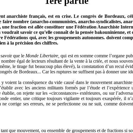
1ère partie
t anarchiste français, est en crise. Le congrès de Bordeaux, cé
 faire nombre (anarcho-communistes, anarcho-syndicalistes, anarcho
al, une fraction est allée constituer une Fédération Anarchiste In
voudrait savoir ce qu’elle connaît de la pensée bakouninienne, et c
re Fédérations qui, avec les groupements autonomes. doivent compte
en à la précision des chiffres.
 savoir que le
Monde Libertaire,
qui est en somme comme l’organe publi
nombre égal de lecteurs résultant de la vente à la criée, et nous souve
même, le tirage fut beaucoup plus élevé), la constatation d’un recul évid
congrès de Bordeaux... Car les ruptures ne suffisent pas à donner une idée
s qui y voient la conséquence du vide causé dans le mouvement anarchi
tablir avec les anciens militants formés par l’étude et l’expérience 
tablie, on rejette sur les «circonstances» extérieures, ou sur l’adversair
nde entier, une critique toujours vigilante et toujours exaspérée, il n
 ne corrige ses erreurs, ne se perfectionne ou ne suit, comme doivent 
ant que mouvement, ou ensemble de groupements et de fractions si souve