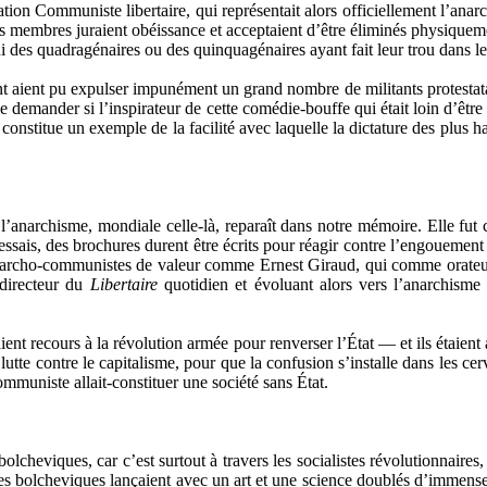
ration Communiste libertaire, qui représentait alors officiellement l’an
s membres juraient obéissance et acceptaient d’être éliminés physiquement 
ui des quadragénaires ou des quinquagénaires ayant fait leur trou dans le
nt aient pu expulser impunément un grand nombre de militants protestatai
se demander si l’inspirateur de cette comédie-bouffe qui était loin d’être
constitue un exemple de la facilité avec laquelle la dictature des plus ha
l’anarchisme, mondiale celle-là, reparaît dans notre mémoire. Elle fut 
s essais, des brochures durent être écrits pour réagir contre l’engoueme
 anarcho-communistes de valeur comme Ernest Giraud, qui comme orate
directeur du
Libertaire
quotidien et évoluant alors vers l’anarchis
ent recours à la révolution armée pour renverser l’État — et ils étaient 
tte contre le capitalisme, pour que la confusion s’installe dans les ce
ommuniste allait-constituer une société sans État.
bolcheviques, car c’est surtout à travers les socialistes révolutionnaires
 les bolcheviques lançaient avec un art et une science doublés d’immenses