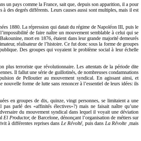
ans un pays comme la France, sait que, depuis son apparition, il a pour
s à des degrés différents. Leurs causes aussi sont multiples, mais il est
es 1880. La répression qui datait du régime de Napoléon III, puis le
’impossibilité de faire naître un mouvement semblable à celui qui se
 de Bakounine, mort en 1876, étaient dans leur grande majorité demeurés
ateur, réalisateur de l’histoire. Ce fut donc sous la forme de groupes
ublique. Des groupes qui voyaient le problème social à leur échelle
n plus terroriste que révolutionnaire. Les attentats de la période dite
ariennes. Il fallut une série de guillotinés, de nombreuses condamnations
pulsion de Pelloutier au mouvement syndical. En agissant ainsi, et
 nouvelle forme de lutte sans renoncer à l’essentiel de leurs idées: ils
ituées en groupes de dix, quinze, vingt personnes, se limitaient a une
l pas parlé des «affinités électives»?) mais ne faisait naître qu’une
dversaire du mouvement syndical dans lequel il voyait une déviation
al
El Productor,
de Barcelone, dénonçant l’organisation de métiers sur
ivit à différentes reprises dans
Le Révolté,
puis dans
La Révolte ,
mais