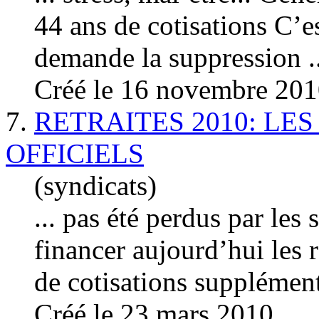
44 ans de
cotisation
s C’es
demande la suppression ..
Créé le 16 novembre 20
7.
RETRAITES 2010: LE
OFFICIELS
(syndicats)
... pas été perdus par les
financer aujourd’hui les 
de
cotisation
s supplémenta
Créé le 23 mars 2010