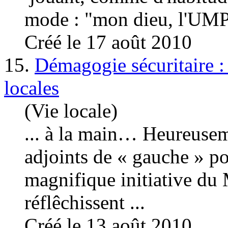
mode : "mon dieu, l'UMP 
Créé le 17 août 2010
15.
Démagogie sécuritaire : 
locales
(Vie locale)
... à la main… Heureuseme
adjoints de «
gauche
» po
magnifique initiative du 
réflêchissent ...
Créé le 13 août 2010