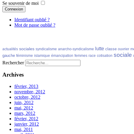
Se souvenir de moi
Connexion
Identifiant oublié ?
Mot de passe oublié ?
lutte
sociales
classe
actualités
syndicalisme
anarcho-syndicalisme
ouvrier
m
sociale
gauche
féminisme
islamique
émancipation
femmes
race
cotisation
Rechercher
Archives
février, 2013
novembre, 2012
octobre, 2012
juin, 2012
mai, 2012
mars, 2012
février, 2012
janvier, 2012
mai, 2011