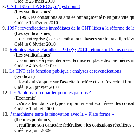
Créé le 23 mars 2010
8.
CNT- 1995 : LA SECU, cest nous !
(Les syndicalismes)
... 1995, les
cotisation
s salariales ont augmenté bien plus vite q
Créé le 15 février 2010
9.
1997 : revendications immédiates de la CNT liées à la réforme de la
(Les syndicalismes)
... des entreprises) car les
cotisation
s, basées sur le travail, relè
Créé le 6 février 2010
10.
Retraites, Santé, Familles : 1995  2010, retour sur 15 ans de com
(Les syndicalismes)
... commencé à péricliter avec la mise en place des premières 
Créé le 4 février 2010
11.
La CNT et la fonction publique : analyses et revendications
(syndicats)
... local qui s'appuie sur l'assiette foncière et sur l’excédent br
Créé le 28 janvier 2010
12.
Les Sablons : un quartier pour les patrons ?
(Economie)
... s'installent dans ce type de quartier sont exonérées des
cotisa
Créé le 1 juillet 2009
13.
l’anarchisme tente la rénovation avec la « Plate-forme »
(théories politiques)
... réaffirme son caractère fédéraliste ; les
cotisation
s régulières
Créé le 2 juin 2009