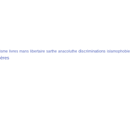
discriminations
isme
livres
mans
libertaire
sarthe
anacoluthe
islamophobie
ières