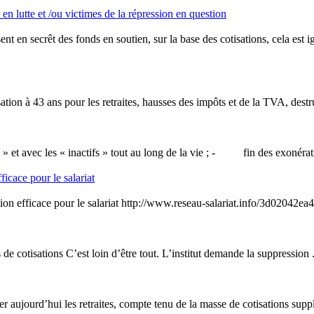
en lutte et /ou victimes de la répression en question
ent en secrêt des fonds en soutien, sur la base des
cotisation
s, cela est 
atio
n à 43 ans pour les retraites, hausses des impôts et de la TVA, destru
tifs » et avec les « inactifs » tout au long de la vie ; - fin des exonér
ficace pour le salariat
ion efficace pour le salariat http://www.reseau-salariat.info/3d02042ea
s de
cotisation
s C’est loin d’être tout. L’institut demande la suppression .
ncer aujourd’hui les retraites, compte tenu de la masse de
cotisation
s supp