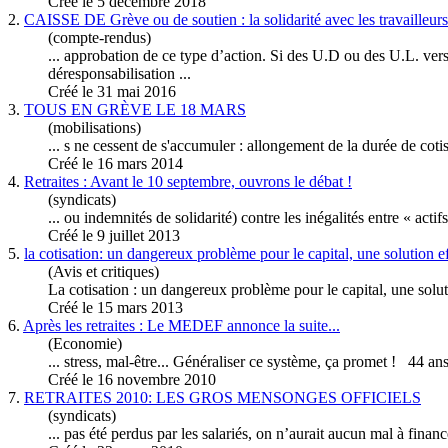
Créé le 5 décembre 2018
2.
CAISSE DE Grève ou de soutien : la solidarité avec les travailleurs 
(compte-rendus)
... approbation de ce type d’action. Si des U.D ou des U.L. vers
déresponsabilisation ...
Créé le 31 mai 2016
3.
TOUS EN GRÈVE LE 18 MARS
(mobilisations)
... s ne cessent de s'accumuler : allongement de la durée de
cotis
Créé le 16 mars 2014
4.
Retraites : Avant le 10 septembre, ouvrons le débat !
(syndicats)
... ou indemnités de solidarité) contre les inégalités entre « ac
Créé le 9 juillet 2013
5.
la cotisation: un dangereux problème pour le capital, une solution ef
(Avis et critiques)
La
cotisation
: un dangereux problème pour le capital, une solut
Créé le 15 mars 2013
6.
Après les retraites : Le MEDEF annonce la suite...
(Economie)
... stress, mal-être... Généraliser ce système, ça promet ! 44 an
Créé le 16 novembre 2010
7.
RETRAITES 2010: LES GROS MENSONGES OFFICIELS
(syndicats)
... pas été perdus par les salariés, on n’aurait aucun mal à fina