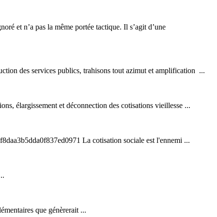
ignoré et n’a pas la même portée tactique. Il s’agit d’une
ction des services publics, trahisons tout azimut et amplification ...
ations, élargissement et déconnection des
cotisation
s vieillesse ...
4f8daa3b5dda0f837ed0971 La cotisation sociale est l'ennemi ...
..
lémentaires que génèrerait ...