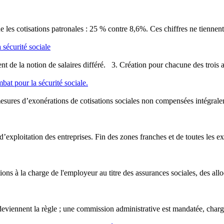
ue les cotisations patronales : 25 % contre 8,6%. Ces chiffres ne tiennen
 sécurité sociale
vent de la notion de salaires différé. 3. Création pour chacune des trois a
bat pour la sécurité sociale.
mesures d’exonérations de
cotisation
s sociales non compensées intégraleme
ut d’exploitation des entreprises. Fin des zones franches et de toutes les 
tion
s à la charge de l'employeur au titre des assurances sociales, des allo
 deviennent la règle ; une commission administrative est mandatée, chargé