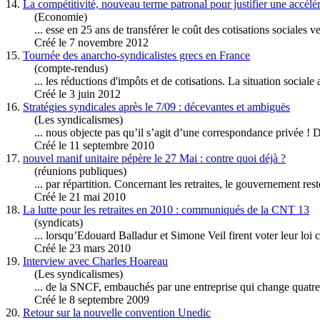
14.
La compétitivité, nouveau terme patronal pour justifier une accélér
(Economie)
... esse en 25 ans de transférer le coût des
cotisation
s sociales v
Créé le 7 novembre 2012
15.
Tournée des anarcho-syndicalistes grecs en France
(compte-rendus)
... les réductions d'impôts et de
cotisatio
ns. La situation sociale 
Créé le 3 juin 2012
16.
Stratégies syndicales après le 7/09 : décevantes et ambiguës
(Les syndicalismes)
... nous objecte pas qu’il s’agit d’une correspondance privée ! De
Créé le 11 septembre 2010
17.
nouvel manif unitaire pépère le 27 Mai : contre quoi déjà ?
(réunions publiques)
... par répartition. Concernant les retraites, le gouvernement r
Créé le 21 mai 2010
18.
La lutte pour les retraites en 2010 : communiqués de la CNT 13
(syndicats)
... lorsqu’Edouard Balladur et Simone Veil firent voter leur loi 
Créé le 23 mars 2010
19.
Interview avec Charles Hoareau
(Les syndicalismes)
... de la SNCF, embauchés par une entreprise qui change quatre
Créé le 8 septembre 2009
20.
Retour sur la nouvelle convention Unedic