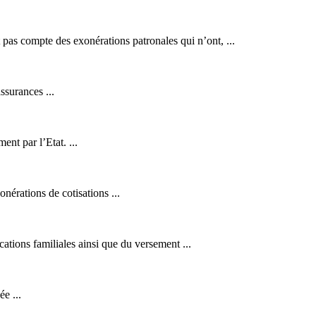
t pas compte des exonérations patronales qui n’ont, ...
ssurances ...
nt par l’Etat. ...
exonérations de
cotisation
s ...
cations familiales ainsi que du versement ...
e ...