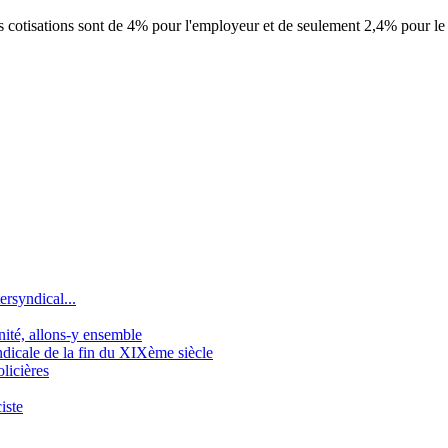
es
cotisation
s sont de 4% pour l'employeur et de seulement 2,4% pour le sal
ersyndical...
gnité, allons-y ensemble
icale de la fin du XIXème siècle
licières
iste