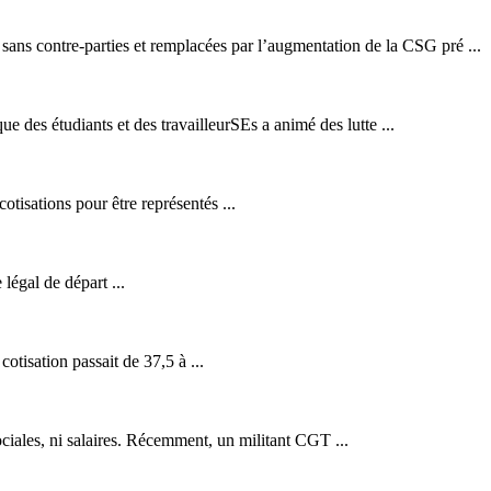
s sans contre-parties et remplacées par l’augmentation de la CSG pré ...
ique des étudiants et des travailleurSEs a animé des lutte ...
cotisation
s pour être représentés ...
e légal de départ ...
e
cotisation
passait de 37,5 à ...
ociales, ni salaires. Récemment, un militant CGT ...