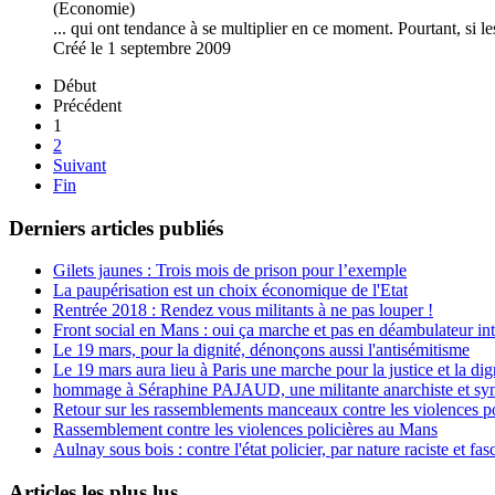
(Economie)
... qui ont tendance à se multiplier en ce moment. Pourtant, si l
Créé le 1 septembre 2009
Début
Précédent
1
2
Suivant
Fin
Derniers articles publiés
Gilets jaunes : Trois mois de prison pour l’exemple
La paupérisation est un choix économique de l'Etat
Rentrée 2018 : Rendez vous militants à ne pas louper !
Front social en Mans : oui ça marche et pas en déambulateur int
Le 19 mars, pour la dignité, dénonçons aussi l'antisémitisme
Le 19 mars aura lieu à Paris une marche pour la justice et la di
hommage à Séraphine PAJAUD, une militante anarchiste et synd
Retour sur les rassemblements manceaux contre les violences po
Rassemblement contre les violences policières au Mans
Aulnay sous bois : contre l'état policier, par nature raciste et fasc
Articles les plus lus