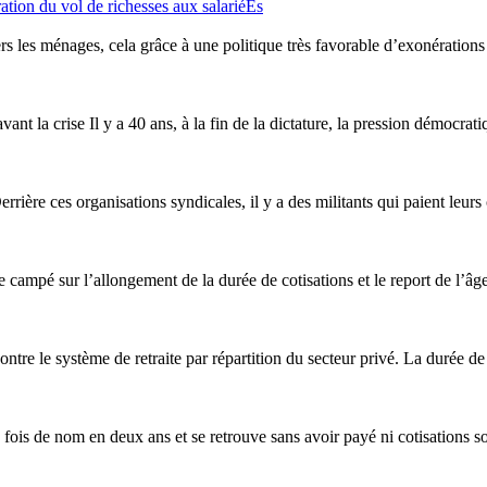
ation du vol de richesses aux salariéEs
ers les ménages, cela grâce à une politique très favorable d’exonération
avant la crise Il y a 40 ans, à la fin de la dictature, la pression démocrat
rrière ces organisations syndicales, il y a des militants qui paient leurs
este campé sur l’allongement de la durée de
cotisation
s et le report de l’âg
contre le système de retraite par répartition du secteur privé. La durée d
 fois de nom en deux ans et se retrouve sans avoir payé ni
cotisation
s s