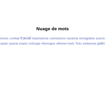
Nuage de mots
travail
racisme
combat
immigration
émoire
Impérialisme
colonialisme
anarch
polic
violences
réforme
capital
salariat
emploi
chômage
Allemagne
Hartz
Théo