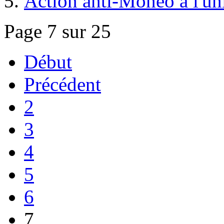
Action anti-Monéo à l'uni
Page 7 sur 25
Début
Précédent
2
3
4
5
6
7