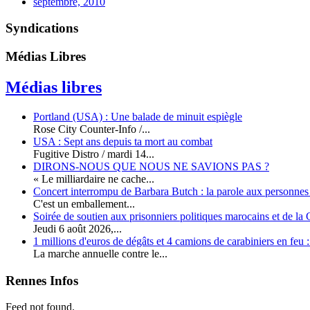
septembre, 2010
Syndications
Médias Libres
Médias libres
Portland (USA) : Une balade de minuit espiègle
Rose City Counter-Info /...
USA : Sept ans depuis ta mort au combat
Fugitive Distro / mardi 14...
DIRONS-NOUS QUE NOUS NE SAVIONS PAS ?
« Le milliardaire ne cache...
Concert interrompu de Barbara Butch : la parole aux personnes p
C'est un emballement...
Soirée de soutien aux prisonniers politiques marocains et de la
Jeudi 6 août 2026,...
1 millions d'euros de dégâts et 4 camions de carabiniers en feu
La marche annuelle contre le...
Rennes Infos
Feed not found.