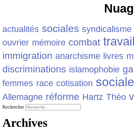
Nuag
sociales
actualités
syndicalisme
travai
combat
ouvrier
mémoire
immigration
anarchisme
livres
m
discriminations
ga
islamophobie
social
femmes
race
cotisation
v
réforme
Allemagne
Hartz
Théo
Rechercher
Archives