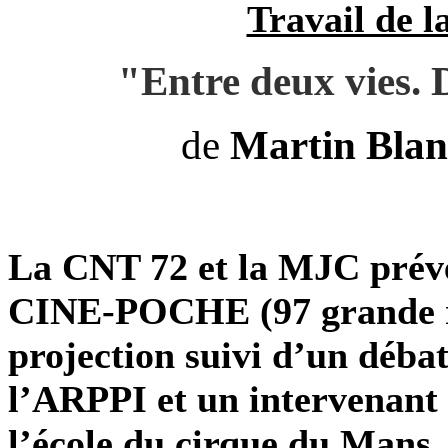
Travail de 
"Entre deux vies. D
de
Martin Bla
La CNT 72 et la MJC préve
CINE-POCHE (97 grande 
projection suivi d’un déba
l’ARPPI et un intervenant 
l’école du cirque du Mans.