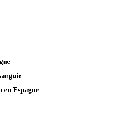
agne
sanguie
ia en Espagne