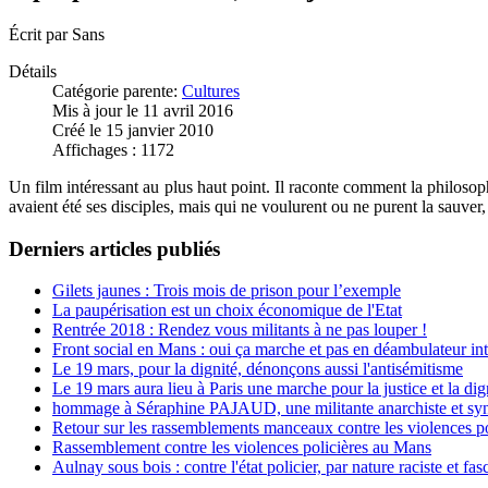
Écrit par
Sans
Détails
Catégorie parente:
Cultures
Mis à jour le 11 avril 2016
Créé le 15 janvier 2010
Affichages : 1172
Un film intéressant au plus haut point. Il raconte comment la philosop
avaient été ses disciples, mais qui ne voulurent ou ne purent la sauver, 
Derniers articles publiés
Gilets jaunes : Trois mois de prison pour l’exemple
La paupérisation est un choix économique de l'Etat
Rentrée 2018 : Rendez vous militants à ne pas louper !
Front social en Mans : oui ça marche et pas en déambulateur int
Le 19 mars, pour la dignité, dénonçons aussi l'antisémitisme
Le 19 mars aura lieu à Paris une marche pour la justice et la di
hommage à Séraphine PAJAUD, une militante anarchiste et synd
Retour sur les rassemblements manceaux contre les violences po
Rassemblement contre les violences policières au Mans
Aulnay sous bois : contre l'état policier, par nature raciste et fasc