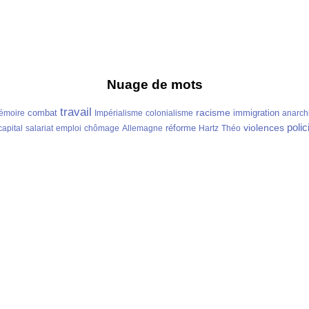
Nuage de mots
travail
racisme
combat
immigration
émoire
Impérialisme
colonialisme
anarch
polic
violences
réforme
capital
salariat
emploi
chômage
Allemagne
Hartz
Théo