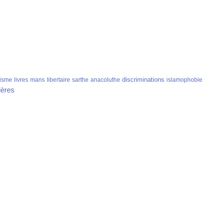
discriminations
isme
livres
mans
libertaire
sarthe
anacoluthe
islamophobie
ières