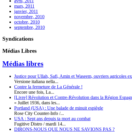
avril, 2011
mars, 2011
janvier, 2011
novembre, 2010
octobre, 2010
septembre, 2010
Syndications
Médias Libres
Médias libres
Justice pour Ullah, Safi, Amin et Waseem, ouvriers agricoles expl
Versione italiana nella...
Contre la fermeture de La Générale !
Encore une fois, La...
[Livre] Révolution et Contre-Révolution dans la Région Espag
« Juillet 1936, dans les...
Portland (USA) : Une balade de minuit espiègle
Rose City Counter-Info /...
USA : Sept ans depuis ta mort au combat
Fugitive Distro / mardi 14...
DIRONS-NOUS QUE NOUS NE SAVIONS PAS ?