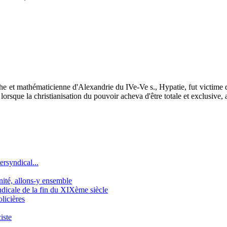
he et mathématicienne d'Alexandrie du IVe-Ve s., Hypatie, fut victime de
lorsque la christianisation du pouvoir acheva d'être totale et exclusive, 
ersyndical...
gnité, allons-y ensemble
icale de la fin du XIXème siècle
licières
iste