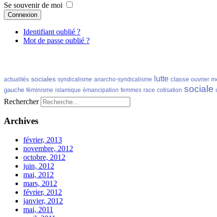
Se souvenir de moi
Connexion
Identifiant oublié ?
Mot de passe oublié ?
lutte
sociales
classe
actualités
syndicalisme
anarcho-syndicalisme
ouvrier
m
sociale
gauche
féminisme
islamique
émancipation
femmes
race
cotisation
Rechercher
Archives
février, 2013
novembre, 2012
octobre, 2012
juin, 2012
mai, 2012
mars, 2012
février, 2012
janvier, 2012
mai, 2011