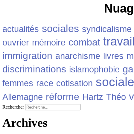
Nuag
sociales
actualités
syndicalisme
travai
combat
ouvrier
mémoire
immigration
anarchisme
livres
m
discriminations
ga
islamophobie
social
femmes
race
cotisation
v
réforme
Allemagne
Hartz
Théo
Rechercher
Archives