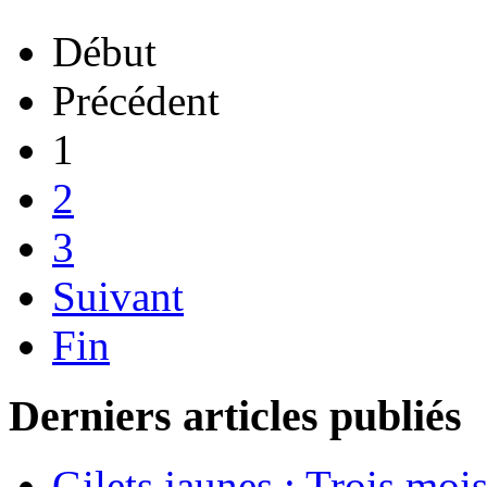
Début
Précédent
1
2
3
Suivant
Fin
Derniers articles publiés
Gilets jaunes : Trois moi