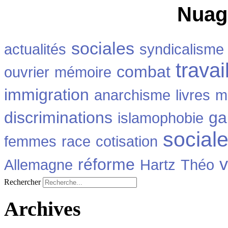
Nuag
sociales
actualités
syndicalisme
travai
combat
ouvrier
mémoire
immigration
anarchisme
livres
m
discriminations
ga
islamophobie
social
femmes
race
cotisation
v
réforme
Allemagne
Hartz
Théo
Rechercher
Archives