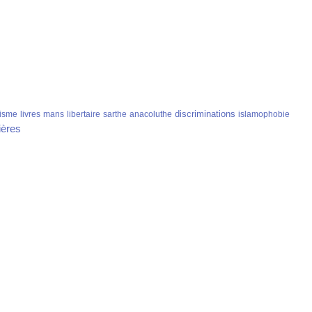
discriminations
isme
livres
mans
libertaire
sarthe
anacoluthe
islamophobie
ières