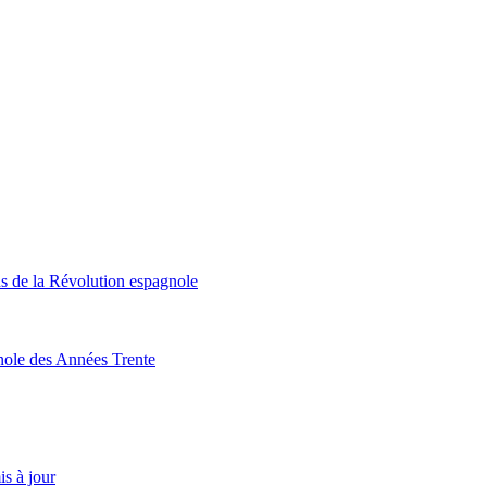
ns de la Révolution espagnole
nole des Années Trente
is à jour