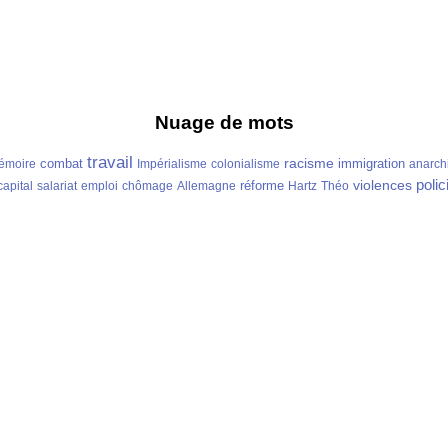
Nuage de mots
travail
racisme
combat
immigration
émoire
Impérialisme
colonialisme
anarch
polic
violences
réforme
capital
salariat
emploi
chômage
Allemagne
Hartz
Théo