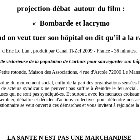
projection-débat autour du film :
« Bombarde et lacrymo
on veut tuer son hôpital on dit qu’il a la r
d'Eric Le Lan
, produit par Canal Ti-Zef
2009 - France - 36 minutes.
tte victorieuse de la population de Carhaix pour sauvegarder son hôpi
Petite rotonde, Maison des Associations, 4 rue d'Arcole 72000 Le Mans
 absolue du mouvement social, enfin de la part des organisations sensées 
mée de acteurs syndicaux ne peuvent pas suffire à éteindre le feu soci
s-euses qui ne sont pas syndiqué-es. Et surtout, avec les menaces croissa
sembler, débattre et décider d'actions collectives pour défendre nos a
stionnaire se veut ouvert à ces démarches et vous invitent à rejoindre la l
LA SANTE N'EST PAS
UNE MARCHANDISE