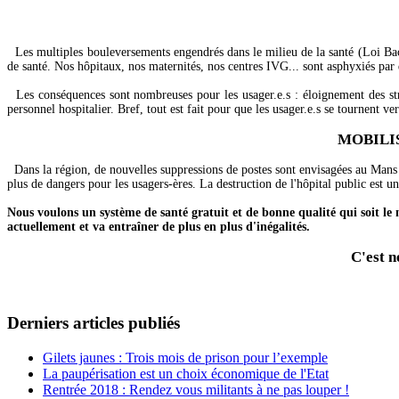
Les multiples bouleversements engendrés dans le milieu de la santé (Loi Bach
de santé. Nos hôpitaux, nos maternités, nos centres IVG... sont asphyxiés par 
Les conséquences sont nombreuses pour les usager.e.s : éloignement des str
personnel hospitalier. Bref, tout est fait pour que les usager.e.s se tournent vers
MOBILI
Dans la région, de nouvelles suppressions de postes sont envisagées au Mans 
plus de dangers pour les usagers-ères. La destruction de l'hôpital public est u
Nous voulons un système de santé gratuit et de bonne qualité qui soit le
actuellement et va entraîner de plus en plus d'inégalités.
C'est n
Derniers articles publiés
Gilets jaunes : Trois mois de prison pour l’exemple
La paupérisation est un choix économique de l'Etat
Rentrée 2018 : Rendez vous militants à ne pas louper !