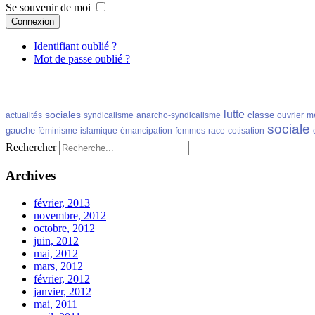
Se souvenir de moi
Connexion
Identifiant oublié ?
Mot de passe oublié ?
lutte
sociales
classe
actualités
syndicalisme
anarcho-syndicalisme
ouvrier
m
sociale
gauche
féminisme
islamique
émancipation
femmes
race
cotisation
Rechercher
Archives
février, 2013
novembre, 2012
octobre, 2012
juin, 2012
mai, 2012
mars, 2012
février, 2012
janvier, 2012
mai, 2011