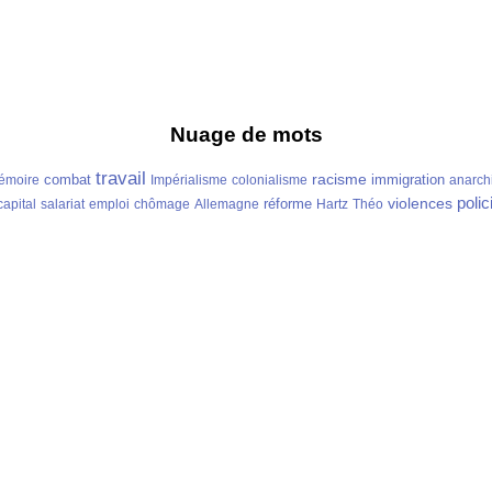
Nuage de mots
travail
racisme
combat
immigration
émoire
Impérialisme
colonialisme
anarch
polic
violences
réforme
capital
salariat
emploi
chômage
Allemagne
Hartz
Théo