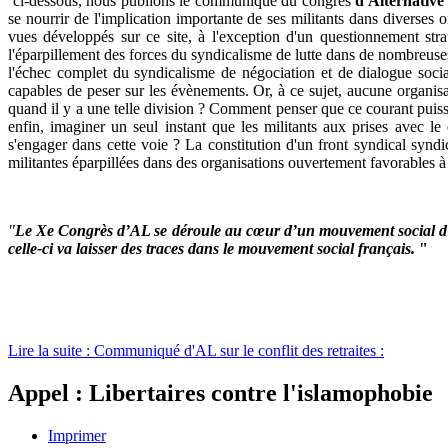
ci-dessous, nous publions le communiqué du congrès
d'Alternative
se nourrir de l'implication importante de ses militants dans diverses 
vues développés sur ce site, à l'exception d'un questionnement str
l'éparpillement des forces du syndicalisme de lutte dans de nombreus
l'échec complet du syndicalisme de négociation et de dialogue social,
capables de peser sur les évènements. Or, à ce sujet, aucune organisa
quand il y a une telle division ? Comment penser que ce courant pui
enfin, imaginer un seul instant que les militants aux prises avec le
s'engager dans cette voie ? La constitution d'un front syndical synd
militantes éparpillées dans des organisations ouvertement favorables à 
"
Le Xe Congrès d’AL se déroule au cœur d’un mouvement social d’ample
celle-ci va laisser des traces dans le mouvement social français.
"
Lire la suite : Communiqué d'AL sur le conflit des retraites :
Appel : Libertaires contre l'islamophobie
Imprimer