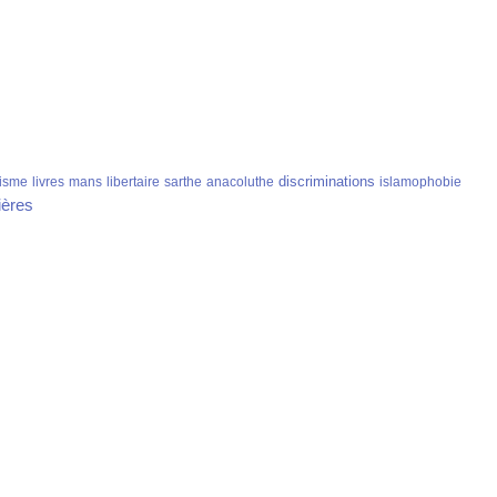
discriminations
isme
livres
mans
libertaire
sarthe
anacoluthe
islamophobie
ières