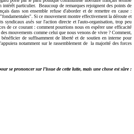
ard porté par le parti politique communiste libertaire français semble
 un intérêt particulier. Beaucoup de remarques rejoignent des points de
ançais dans son ensemble refuse d'aborder et de remettre en cause :
s "fondamentales". Si ce mouvement montre effectivement la déroute et
s syndicaux axés sur l'action directe et l'auto-organisation, trop peu
orces de ce courant : comment pourrions nous en espérer une efficacité
 dans des mouvements comme celui que nous venons de vivre ? Comment,
t bénéficier de suffisamment de liberté et de soutien en interne pour
t s'appuiera notamment sur le rassemblement de la majorité des forces
ur se prononcer sur l’issue de cette lutte, mais une chose est sûre :