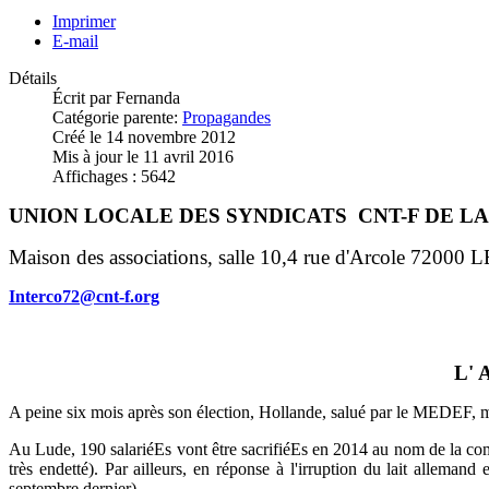
Imprimer
E-mail
Détails
Écrit par
Fernanda
Catégorie parente:
Propagandes
Créé le 14 novembre 2012
Mis à jour le 11 avril 2016
Affichages : 5642
UNION LOCALE DES SYNDICATS CNT-F DE L
Maison des associations, salle 10,4 rue d'Arcole 7200
Interco72@cnt-f.org
L'
A peine six mois après son élection, Hollande, salué par le MEDEF, met
Au Lude, 190 salariéEs vont être sacrifiéEs en 2014 au nom de la comp
très endetté). Par ailleurs, en réponse à l'irruption du lait allema
septembre dernier).