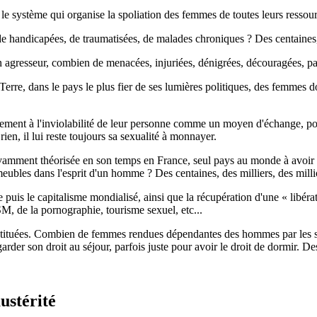
 le système qui organise la spoliation des femmes de toutes leurs ressource
 handicapées, de traumatisées, de malades chroniques ? Des centaines, d
resseur, combien de menacées, injuriées, dénigrées, découragées, par la 
 Terre, dans le pays le plus fier de ses lumières politiques, des femmes
ent à l'inviolabilité de leur personne comme un moyen d'échange, pour a
en, il lui reste toujours sa sexualité à monnayer.
savamment théorisée en son temps en France, seul pays au monde à avoir 
bles dans l'esprit d'un homme ? Des centaines, des milliers, des milli
 puis le capitalisme mondialisé, ainsi que la récupération d'une « libéra
SM, de la pornographie, tourisme sexuel, etc...
tituées. Combien de femmes rendues dépendantes des hommes par les str
rder son droit au séjour, parfois juste pour avoir le droit de dormir. Des
ustérité