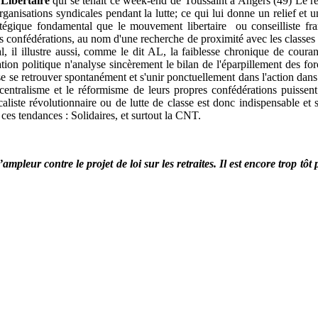
 Libertaire
qui se tenait ce week-end de Toussaint à Angers (49) Le reg
organisations syndicales pendant la lutte; ce qui lui donne un relief et
atégique fondamental que le mouvement libertaire ou conseilliste fr
es confédérations, au nom d'une recherche de proximité avec les classe
 il illustre aussi, comme le dit AL, la faiblesse chronique de courant
tion politique n'analyse sincèrement le bilan de l'éparpillement des f
sse se retrouver spontanément et s'unir ponctuellement dans l'action
 centralisme et le réformisme de leurs propres confédérations puissen
icaliste révolutionnaire ou de lutte de classe est donc indispensable e
ces tendances : Solidaires, et surtout la CNT.
ur contre le projet de loi sur les retraites. Il est encore trop tôt po