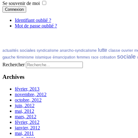
Se souvenir de moi
Connexion
Identifiant oublié ?
Mot de passe oublié ?
lutte
sociales
classe
actualités
syndicalisme
anarcho-syndicalisme
ouvrier
m
sociale
gauche
féminisme
islamique
émancipation
femmes
race
cotisation
Rechercher
Archives
février, 2013
novembre, 2012
octobre, 2012
juin, 2012
mai, 2012
mars, 2012
février, 2012
janvier, 2012
mai, 2011