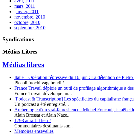
avril, 2011
mars, 2011
janvier, 2011
novembre, 2010
octobre, 2010
septembre, 2010
Syndications
Médias Libres
Médias libres
Italie – Opération répressive du 16 juin : La détention de Pietr
Piccoli fuochi vagabondi /...
France Travail déploie un outil de profilage algorithmique à des
France Travail développe un...
[Podcast & Transcription] Les spécificités du capitalisme françai
Un podcast a été enregistré...
Archéologie d'un vrai-faux silence : Michel Foucault, Israël et l
Alain Brossat et Alain Naze...
1793 aura-t-il lieu ?
Commentaires destituants sur...
Mémoires ensevelies