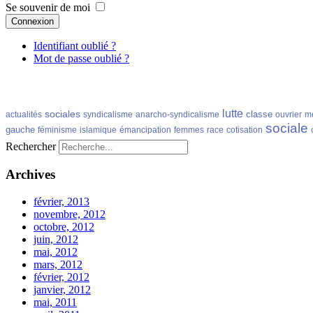
Se souvenir de moi
Connexion
Identifiant oublié ?
Mot de passe oublié ?
lutte
sociales
classe
actualités
syndicalisme
anarcho-syndicalisme
ouvrier
m
sociale
gauche
féminisme
islamique
émancipation
femmes
race
cotisation
Rechercher
Archives
février, 2013
novembre, 2012
octobre, 2012
juin, 2012
mai, 2012
mars, 2012
février, 2012
janvier, 2012
mai, 2011