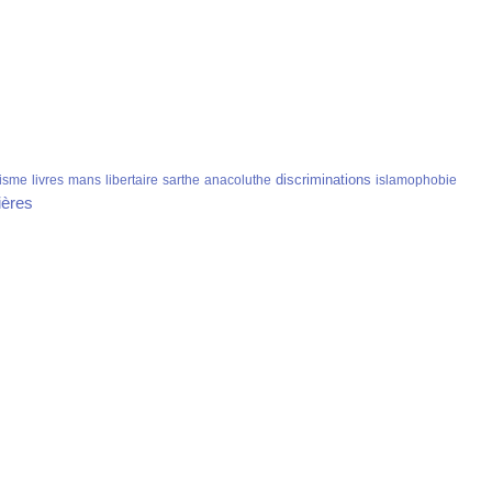
discriminations
isme
livres
mans
libertaire
sarthe
anacoluthe
islamophobie
ières