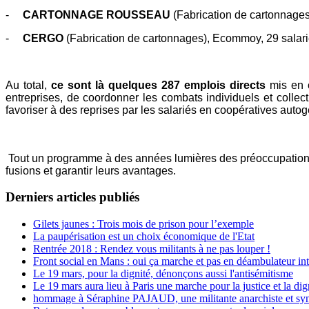
-
CARTONNAGE ROUSSEAU
(Fabrication de cartonnages
-
CERGO
(Fabrication de cartonnages), Ecommoy, 29 salari
Au total,
ce sont là quelques 287 emplois directs
mis en c
entreprises, de coordonner les combats individuels et collect
favoriser à des reprises par les salariés en coopératives auto
Tout un programme à des années lumières des préoccupations 
fusions et garantir leurs avantages.
Derniers articles publiés
Gilets jaunes : Trois mois de prison pour l’exemple
La paupérisation est un choix économique de l'Etat
Rentrée 2018 : Rendez vous militants à ne pas louper !
Front social en Mans : oui ça marche et pas en déambulateur int
Le 19 mars, pour la dignité, dénonçons aussi l'antisémitisme
Le 19 mars aura lieu à Paris une marche pour la justice et la di
hommage à Séraphine PAJAUD, une militante anarchiste et synd