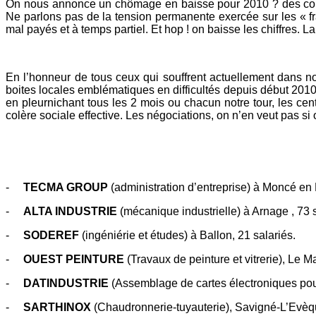
On nous annonce un chômage en baisse pour 2010 ? des conneri
Ne parlons pas de la tension permanente exercée sur les « 
mal payés et à temps partiel. Et hop ! on baisse les chiffres. L
En l’honneur de tous ceux qui souffrent actuellement dans not
boites locales emblématiques en difficultés depuis début 201
en pleurnichant tous les 2 mois ou chacun notre tour, les cen
colère sociale effective. Les négociations, on n’en veut pas si 
-
TECMA GROUP
(administration d’entreprise) à Moncé en B
-
ALTA INDUSTRIE
(mécanique industrielle) à Arnage , 73 s
-
SODEREF
(ingéniérie et études) à Ballon, 21 salariés.
-
OUEST PEINTURE
(Travaux de peinture et vitrerie), Le M
-
DATINDUSTRIE
(Assemblage de cartes électroniques pour
-
SARTHINOX
(Chaudronnerie-tuyauterie), Savigné-L’Evèqu