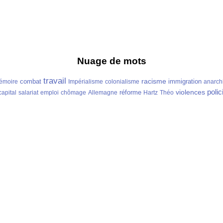
Nuage de mots
travail
racisme
combat
immigration
émoire
Impérialisme
colonialisme
anarch
polic
violences
réforme
capital
salariat
emploi
chômage
Allemagne
Hartz
Théo