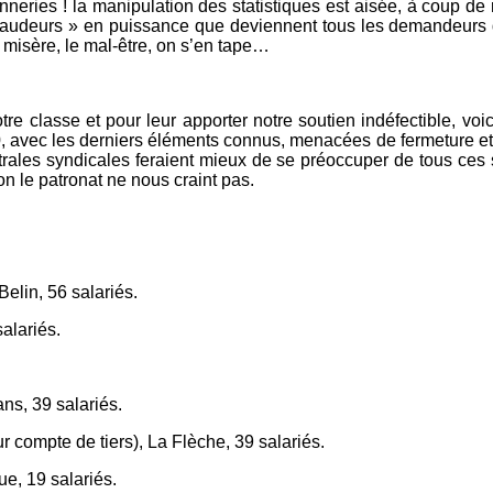
es ! la manipulation des statistiques est aisée, à coup de ra
fraudeurs » en puissance que deviennent tous les demandeurs d
a misère, le mal-être, on s’en tape…
re classe et pour leur apporter notre soutien indéfectible, voi
0, avec les derniers éléments connus, menacées de fermeture et 
trales syndicales feraient mieux de se préoccuper de tous ces sa
on le patronat ne nous craint pas.
elin, 56 salariés.
alariés.
ans, 39 salariés.
 compte de tiers), La Flèche, 39 salariés.
e, 19 salariés.