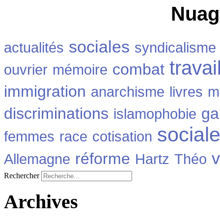
Nuag
sociales
actualités
syndicalisme
travai
combat
ouvrier
mémoire
immigration
anarchisme
livres
m
discriminations
ga
islamophobie
social
femmes
race
cotisation
v
réforme
Allemagne
Hartz
Théo
Rechercher
Archives