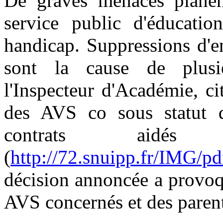
De graves menaces planent
service public d'éducatio
handicap. Suppressions d'em
sont la cause de plusie
l'Inspecteur d'Académie, c
des AVS co sous statut d
contrats aid
(
http://72.snuipp.fr/IMG/p
décision annoncée a provoq
AVS concernés et des parent